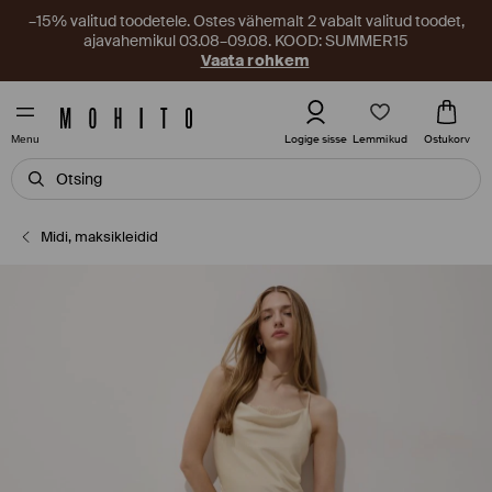
–15% valitud toodetele. Ostes vähemalt 2 vabalt valitud toodet,
ajavahemikul 03.08–09.08. KOOD: SUMMER15
Vaata rohkem
Lemmikud
Logige sisse
Ostukorv
Menu
Midi, maksikleidid