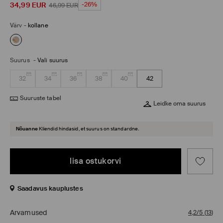
34,99
EUR
-26%
46,99
EUR
Värv
-
kollane
Suurus
-
Vali suurus
32
34
36
38
40
42
Suuruste tabel
Leidke oma suurus
Nõuanne
Kliendid hindasid, et suurus on standardne.
lisa ostukorvi
Saadavus kauplustes
Arvamused
4,2/5
(
13
)