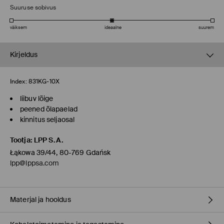
Suuruse sobivus
väiksem
ideaalne
suurem
Kirjeldus
Index:
831KG-10X
liibuv lõige
peened õlapaelad
kinnitus seljaosal
Tootja
:
LPP S.A.
Łąkowa 39/44, 80-769 Gdańsk
lpp@lppsa.com
Materjal ja hooldus