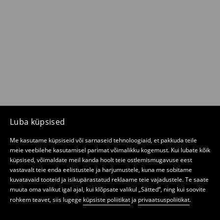
Luba küpsised
Me kasutame küpsiseid või sarnaseid tehnoloogiaid, et pakkuda teile
meie veebilehe kasutamisel parimat võimalikku kogemust. Kui lubate kõik
küpsised, võimaldate meil kanda hoolt teie ostlemismugavuse eest
vastavalt teie enda eelistustele ja harjumustele, kuna me sobitame
kuvatavaid tooteid ja isikupärastatud reklaame teie vajadustele. Te saate
muuta oma valikut igal ajal, kui klõpsate valikul „Sätted“, ning kui soovite
rohkem teavet, siis lugege
küpsiste poliitikat
ja
privaatsuspoliitikat
.