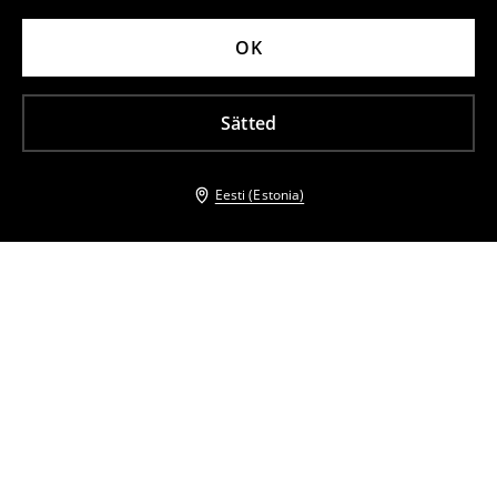
OK
Sätted
Eesti (Estonia)
Teised kliendid valisid ka