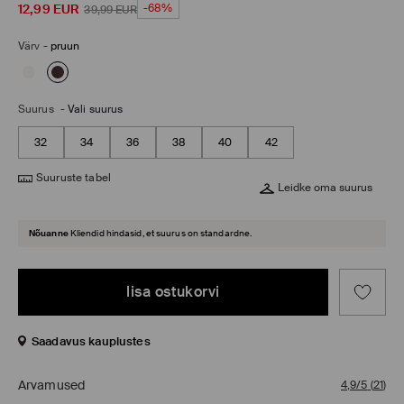
12,99
EUR
-68%
39,99
EUR
Värv
-
pruun
Suurus
-
Vali suurus
32
34
36
38
40
42
Suuruste tabel
Leidke oma suurus
Nõuanne
Kliendid hindasid, et suurus on standardne.
lisa ostukorvi
Saadavus kauplustes
Arvamused
4,9/5
(
21
)