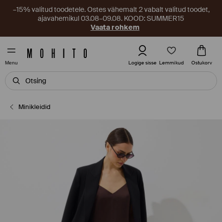
–15% valitud toodetele. Ostes vähemalt 2 vabalt valitud toodet,
ajavahemikul 03.08–09.08. KOOD: SUMMER15
Vaata rohkem
Lemmikud
Logige sisse
Ostukorv
Menu
Minikleidid