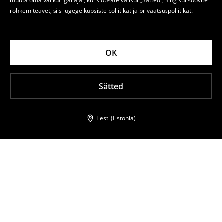
muuta oma valikut igal ajal, kui klõpsate valikul „Sätted“, ning kui soovite
rohkem teavet, siis lugege
küpsiste poliitikat
ja
privaatsuspoliitikat
.
OK
Sätted
Eesti (Estonia)