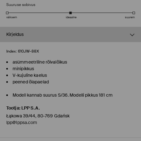
Suuruse sobivus
väiksem
ideaalne
suurem
Kirjeldus
Index:
610JW-88X
asümmeetriline rõivalõikus
minipikkus
V-kujuline kaelus
peened õlapaelad
Modell kannab suurus S/36. Modelli pikkus 181 cm
Tootja
:
LPP S.A.
Łąkowa 39/44, 80-769 Gdańsk
lpp@lppsa.com