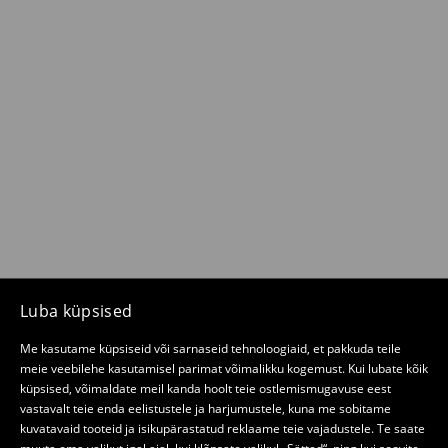
Luba küpsised
Me kasutame küpsiseid või sarnaseid tehnoloogiaid, et pakkuda teile
meie veebilehe kasutamisel parimat võimalikku kogemust. Kui lubate kõik
küpsised, võimaldate meil kanda hoolt teie ostlemismugavuse eest
vastavalt teie enda eelistustele ja harjumustele, kuna me sobitame
kuvatavaid tooteid ja isikupärastatud reklaame teie vajadustele. Te saate