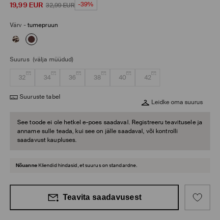
19,99
EUR
-39%
32,99
EUR
Värv
-
tumepruun
Suurus
(välja müüdud)
32
34
36
38
40
42
Suuruste tabel
Leidke oma suurus
See toode ei ole hetkel e-poes saadaval. Registreeru teavitusele ja
anname sulle teada, kui see on jälle saadaval, või kontrolli
saadavust kaupluses.
Nõuanne
Kliendid hindasid, et suurus on standardne.
Teavita saadavusest