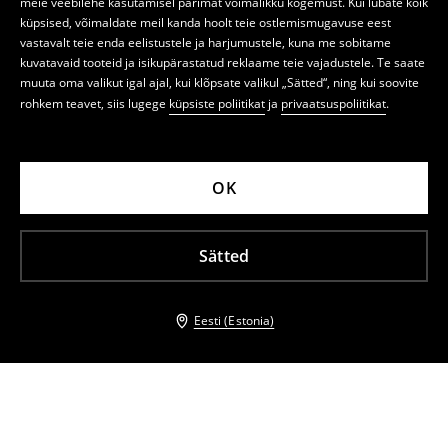
meie veebilehe kasutamisel parimat võimalikku kogemust. Kui lubate kõik
küpsised, võimaldate meil kanda hoolt teie ostlemismugavuse eest
vastavalt teie enda eelistustele ja harjumustele, kuna me sobitame
kuvatavaid tooteid ja isikupärastatud reklaame teie vajadustele. Te saate
muuta oma valikut igal ajal, kui klõpsate valikul „Sätted“, ning kui soovite
rohkem teavet, siis lugege
küpsiste poliitikat
ja
privaatsuspoliitikat
.
OK
Sätted
Eesti (Estonia)