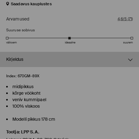
Saadavus kauplustes
Arvamused
4,6/5
(
71
)
Suuruse sobivus
väiksem
ideaalne
suurem
Kirjeldus
Index:
670GM-89X
midipikkus
kõrge vöökoht
veniv kummipael
100% viskoos
Modelli pikkus 178 cm
Tootja
:
LPP S.A.