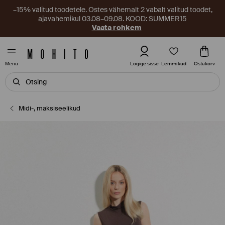
–15% valitud toodetele. Ostes vähemalt 2 vabalt valitud toodet,
ajavahemikul 03.08–09.08. KOOD: SUMMER15
Vaata rohkem
Lemmikud
Logige sisse
Ostukorv
Menu
Midi-, maksiseelikud