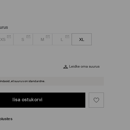
uurus
XS
S
M
L
XL
Leidke oma suurus
hindasid, et suurus on standardne.
lisa ostukorvi
plustes