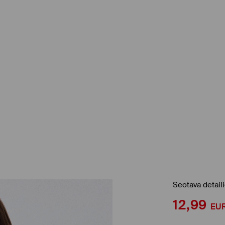
Seotava detail
12,99
EU