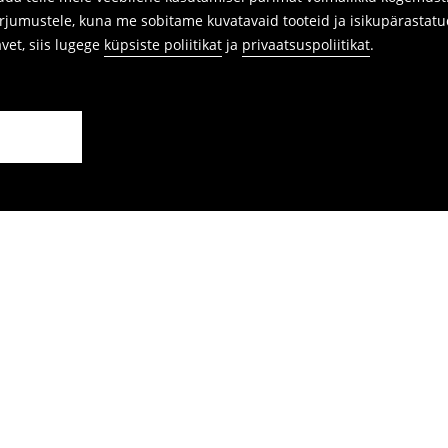
arjumustele, kuna me sobitame kuvatavaid tooteid ja isikupärastatu
avet, siis lugege
küpsiste poliitikat
ja
privaatsuspoliitikat
.