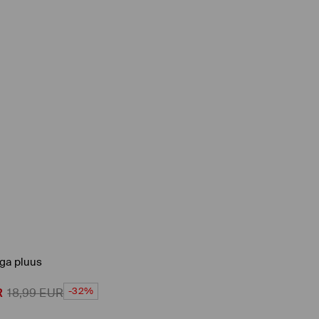
iga pluus
-32%
R
18,99
EUR