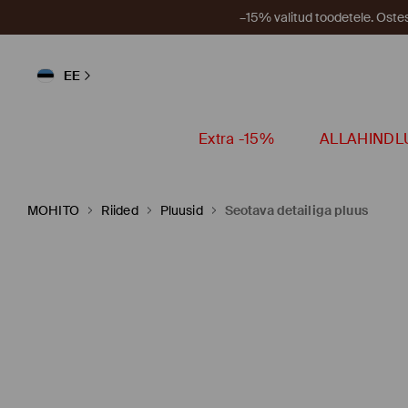
–15% valitud toodetele. Ost
EE
Extra -15%
ALLAHINDL
MOHITO
Riided
Pluusid
Seotava detailiga pluus