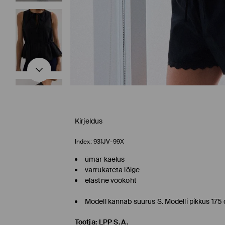
Kirjeldus
Index:
931JV-99X
ümar kaelus
varrukateta lõige
elastne vöökoht
Modell kannab suurus S. Modelli pikkus 175
Tootja
:
LPP S.A.