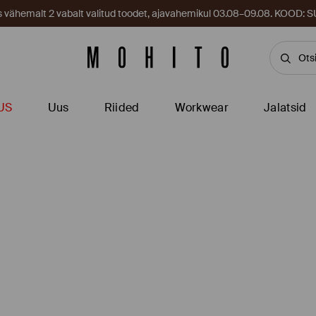
es vähemalt 2 vabalt valitud toodet, ajavahemikul 03.08–09.08. KOOD
US
Uus
Riided
Workwear
Jalatsid