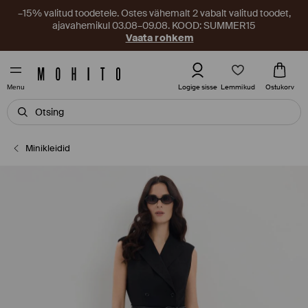
–15% valitud toodetele. Ostes vähemalt 2 vabalt valitud toodet,
ajavahemikul 03.08–09.08. KOOD: SUMMER15
Vaata rohkem
Lemmikud
Logige sisse
Ostukorv
Menu
Minikleidid