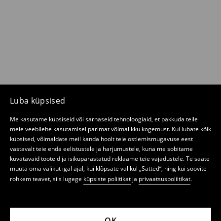
Luba küpsised
Me kasutame küpsiseid või sarnaseid tehnoloogiaid, et pakkuda teile
meie veebilehe kasutamisel parimat võimalikku kogemust. Kui lubate kõik
küpsised, võimaldate meil kanda hoolt teie ostlemismugavuse eest
vastavalt teie enda eelistustele ja harjumustele, kuna me sobitame
kuvatavaid tooteid ja isikupärastatud reklaame teie vajadustele. Te saate
muuta oma valikut igal ajal, kui klõpsate valikul „Sätted“, ning kui soovite
rohkem teavet, siis lugege
küpsiste poliitikat
ja
privaatsuspoliitikat
.
OK