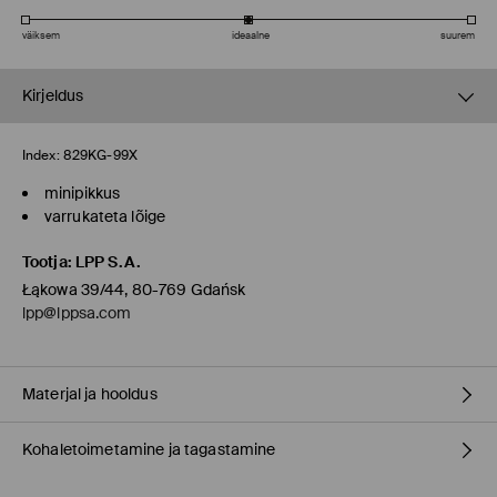
väiksem
ideaalne
suurem
Kirjeldus
Index:
829KG-99X
minipikkus
varrukateta lõige
Tootja
:
LPP S.A.
Łąkowa 39/44, 80-769 Gdańsk
lpp@lppsa.com
Materjal ja hooldus
Kohaletoimetamine ja tagastamine
73% POLÜESTER, 17% VISKOOS, 7% VILL, 3% ELASTAAN