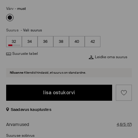
Värv
-
must
Suurus
-
Vali suurus
32
34
36
38
40
42
Suuruste tabel
Leidke oma suurus
Nõuanne
Kliendid hindasid, et suurus on standardne.
lisa ostukorvi
Saadavus kauplustes
Arvamused
4,6/5
(
17
)
Suuruse sobivus