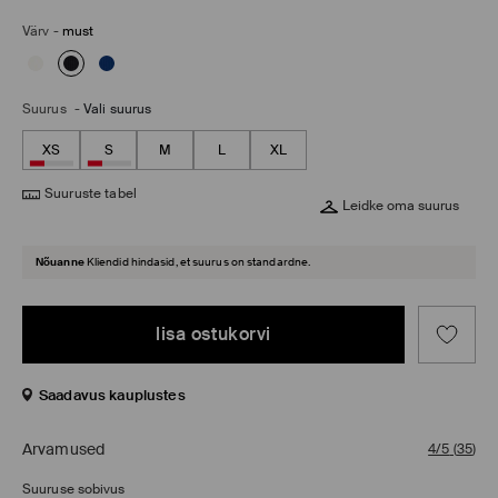
Värv
-
must
Suurus
-
Vali suurus
XS
S
M
L
XL
Suuruste tabel
Leidke oma suurus
Nõuanne
Kliendid hindasid, et suurus on standardne.
lisa ostukorvi
Saadavus kauplustes
Arvamused
4/5
(
35
)
Suuruse sobivus