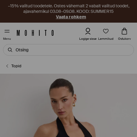
–15% valitud toodetele. Ostes vähemalt 2 vabalt valitud toodet,
ajavahemikul 03.08–09.08. KOOD: SUMMER15
Vaata rohkem
Lemmikud
Logige sisse
Ostukorv
Menu
Topid