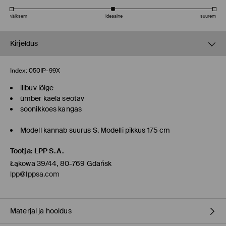
väiksem
ideaalne
suurem
Kirjeldus
Index:
050IP-99X
liibuv lõige
ümber kaela seotav
soonikkoes kangas
Modell kannab suurus S. Modelli pikkus 175 cm
Tootja
:
LPP S.A.
Łąkowa 39/44, 80-769 Gdańsk
lpp@lppsa.com
Materjal ja hooldus