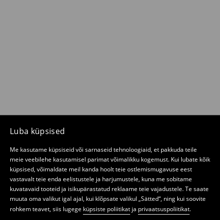
Luba küpsised
Me kasutame küpsiseid või sarnaseid tehnoloogiaid, et pakkuda teile
meie veebilehe kasutamisel parimat võimalikku kogemust. Kui lubate kõik
küpsised, võimaldate meil kanda hoolt teie ostlemismugavuse eest
vastavalt teie enda eelistustele ja harjumustele, kuna me sobitame
kuvatavaid tooteid ja isikupärastatud reklaame teie vajadustele. Te saate
muuta oma valikut igal ajal, kui klõpsate valikul „Sätted“, ning kui soovite
rohkem teavet, siis lugege
küpsiste poliitikat
ja
privaatsuspoliitikat
.