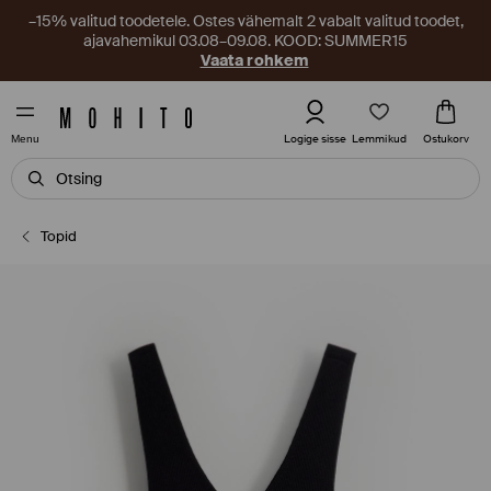
–15% valitud toodetele. Ostes vähemalt 2 vabalt valitud toodet,
ajavahemikul 03.08–09.08. KOOD: SUMMER15
Vaata rohkem
Lemmikud
Logige sisse
Ostukorv
Menu
Topid