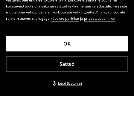
vastavalt teie enda eelistustele ja harjumustele, kuna me sobitame
kuvatavaid tooteid ja isikupärastatud reklaame teie vajadustele. Te saate
muuta oma valikut igal ajal, kui klõpsate valikul „Sätted“, ning kui soovite
rohkem teavet, siis lugege
küpsiste poliitikat
ja
privaatsuspoliitikat
.
OK
Sätted
Eesti (Estonia)