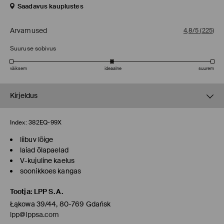
Saadavus kauplustes
Arvamused
4,8/5
(
225
)
Suuruse sobivus
väiksem
ideaalne
suurem
Kirjeldus
Index:
382EQ-99X
liibuv lõige
laiad õlapaelad
V-kujuline kaelus
soonikkoes kangas
Tootja
:
LPP S.A.
Łąkowa 39/44, 80-769 Gdańsk
lpp@lppsa.com