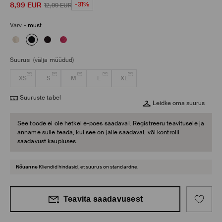
8,99
EUR
-31%
12,99
EUR
Värv
-
must
Suurus
(välja müüdud)
XS
S
M
L
XL
Suuruste tabel
Leidke oma suurus
See toode ei ole hetkel e-poes saadaval. Registreeru teavitusele ja
anname sulle teada, kui see on jälle saadaval, või kontrolli
saadavust kaupluses.
Nõuanne
Kliendid hindasid, et suurus on standardne.
Teavita saadavusest