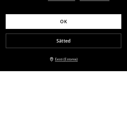
OK
Sätted
Eesti (Estonia)