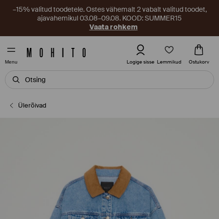
–15% valitud toodetele. Ostes vähemalt 2 vabalt valitud toodet,
ajavahemikul 03.08–09.08. KOOD: SUMMER15
Vaata rohkem
Lemmikud
Logige sisse
Ostukorv
Menu
Ülerõivad