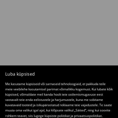
Luba küpsised
Me kasutame küpsiseid või sarnaseid tehnoloogiaid, et pakkuda teile
meie veebilehe kasutamisel parimat võimalikku kogemust. Kui lubate kõik
küpsised, võimaldate meil kanda hoolt teie ostlemismugavuse eest
vastavalt teie enda eelistustele ja harjumustele, kuna me sobitame
kuvatavaid tooteid ja isikupärastatud reklaame teie vajadustele. Te saate
muuta oma valikut igal ajal, kui klõpsate valikul „Sätted“, ning kui soovite
rohkem teavet, siis lugege
küpsiste poliitikat
ja
privaatsuspoliitikat
.