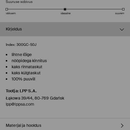
Suuruse sobivus
väiksem
ideaalne
suurem
Kirjeldus
Index:
300GC-50J
lihtne lõige
nööpidega kinnitus
kaks rinnataskut
kaks külgtaskut
100% puuvill
Tootja
:
LPP S.A.
Łąkowa 39/44, 80-769 Gdańsk
lpp@lppsa.com
Materjal ja hooldus