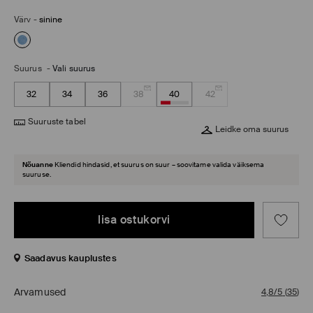
Värv
-
sinine
Suurus
-
Vali suurus
32
34
36
38
40
42
Suuruste tabel
Leidke oma suurus
Nõuanne
Kliendid hindasid, et suurus on suur – soovitame valida väiksema
suuruse.
lisa ostukorvi
Saadavus kauplustes
Arvamused
4,8/5
(
35
)