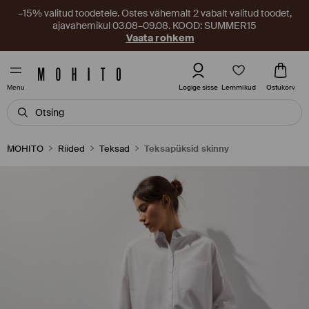
–15% valitud toodetele. Ostes vähemalt 2 vabalt valitud toodet,
ajavahemikul 03.08–09.08. KOOD: SUMMER15
Vaata rohkem
Lemmikud
Logige sisse
Ostukorv
Menu
MOHITO
Riided
Teksad
Teksapüksid skinny