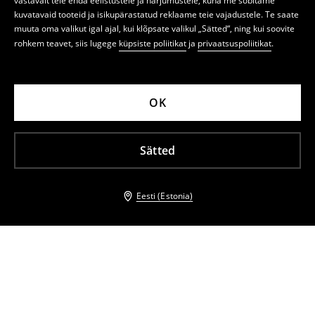
vastavalt teie enda eelistustele ja harjumustele, kuna me sobitame
kuvatavaid tooteid ja isikupärastatud reklaame teie vajadustele. Te saate
muuta oma valikut igal ajal, kui klõpsate valikul „Sätted“, ning kui soovite
rohkem teavet, siis lugege
küpsiste poliitikat
ja
privaatsuspoliitikat
.
OK
Sätted
Eesti (Estonia)