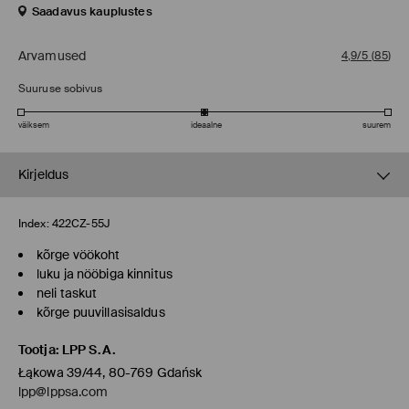
Saadavus kauplustes
Arvamused
4,9/5
(
85
)
Suuruse sobivus
väiksem
ideaalne
suurem
Kirjeldus
Index:
422CZ-55J
kõrge vöökoht
luku ja nööbiga kinnitus
neli taskut
kõrge puuvillasisaldus
Tootja
:
LPP S.A.
Łąkowa 39/44, 80-769 Gdańsk
lpp@lppsa.com