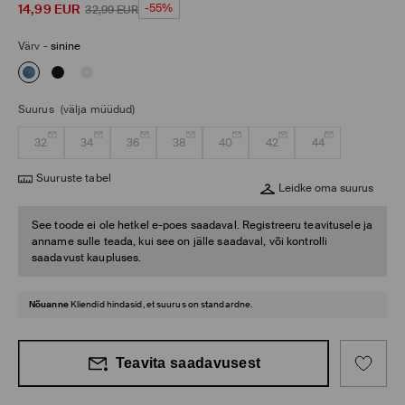
14,99
EUR
-55%
32,99
EUR
Värv
-
sinine
Suurus
(välja müüdud)
32
34
36
38
40
42
44
Suuruste tabel
Leidke oma suurus
See toode ei ole hetkel e-poes saadaval. Registreeru teavitusele ja
anname sulle teada, kui see on jälle saadaval, või kontrolli
saadavust kaupluses.
Nõuanne
Kliendid hindasid, et suurus on standardne.
Teavita saadavusest