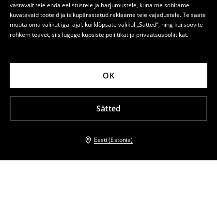
vastavalt teie enda eelistustele ja harjumustele, kuna me sobitame
kuvatavaid tooteid ja isikupärastatud reklaame teie vajadustele. Te saate
muuta oma valikut igal ajal, kui klõpsate valikul „Sätted“, ning kui soovite
rohkem teavet, siis lugege
küpsiste poliitikat
ja
privaatsuspoliitikat
.
OK
Sätted
Eesti (Estonia)