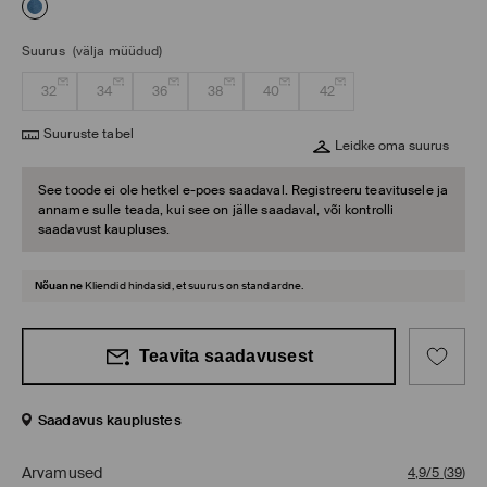
Suurus
(välja müüdud)
32
34
36
38
40
42
Suuruste tabel
Leidke oma suurus
See toode ei ole hetkel e-poes saadaval. Registreeru teavitusele ja
anname sulle teada, kui see on jälle saadaval, või kontrolli
saadavust kaupluses.
Nõuanne
Kliendid hindasid, et suurus on standardne.
Teavita saadavusest
Saadavus kauplustes
Arvamused
4,9/5
(
39
)