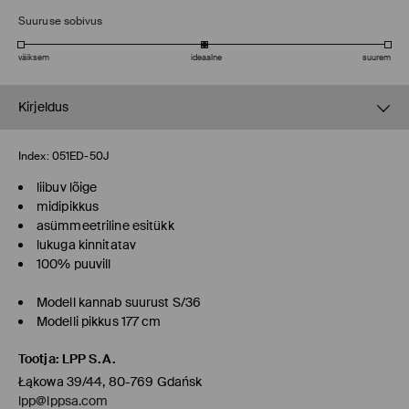
Suuruse sobivus
väiksem
ideaalne
suurem
Kirjeldus
Index:
051ED-50J
liibuv lõige
midipikkus
asümmeetriline esitükk
lukuga kinnitatav
100% puuvill
Modell kannab suurust S/36
Modelli pikkus 177 cm
Tootja
:
LPP S.A.
Łąkowa 39/44, 80-769 Gdańsk
lpp@lppsa.com