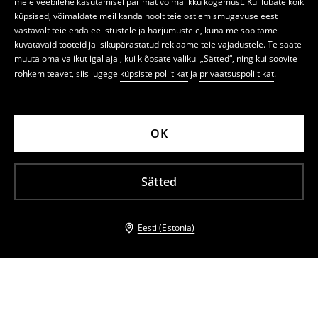
meie veebilehe kasutamisel parimat võimalikku kogemust. Kui lubate kõik
küpsised, võimaldate meil kanda hoolt teie ostlemismugavuse eest
vastavalt teie enda eelistustele ja harjumustele, kuna me sobitame
kuvatavaid tooteid ja isikupärastatud reklaame teie vajadustele. Te saate
muuta oma valikut igal ajal, kui klõpsate valikul „Sätted“, ning kui soovite
rohkem teavet, siis lugege
küpsiste poliitikat
ja
privaatsuspoliitikat
.
OK
Sätted
Eesti (Estonia)