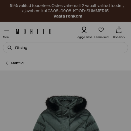
–15% valitud toodetele. Ostes vähemalt 2 vabalt valitud toodet,
ajavahemikul 03.08–09.08. KOOD: SUMMER15
Vaata rohkem
Lemmikud
Logige sisse
Ostukorv
Menu
Mantlid