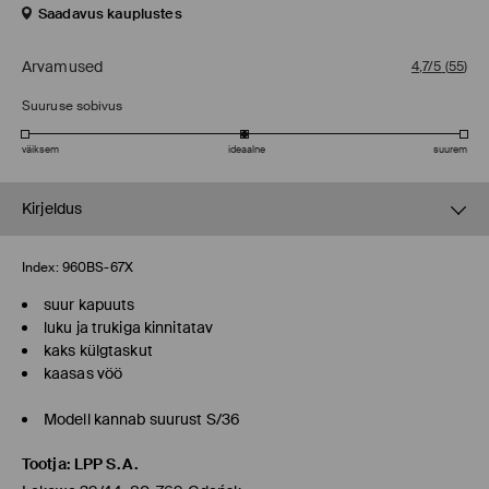
Saadavus kauplustes
Arvamused
4,7/5
(
55
)
Suuruse sobivus
väiksem
ideaalne
suurem
Kirjeldus
Index:
960BS-67X
suur kapuuts
luku ja trukiga kinnitatav
kaks külgtaskut
kaasas vöö
Modell kannab suurust S/36
Tootja
:
LPP S.A.