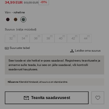
34,99
EUR
-61%
89,99
EUR
Värv
-
roheline
Suurus
(välja müüdud)
32
34
36
38
40
42
44
Suuruste tabel
Leidke oma suurus
See toode ei ole hetkel e-poes saadaval. Registreeru teavitusele ja
anname sulle teada, kui see on jälle saadaval, või kontrolli
saadavust kaupluses.
Nõuanne
Kliendid hindasid, et suurus on standardne.
Teavita saadavusest