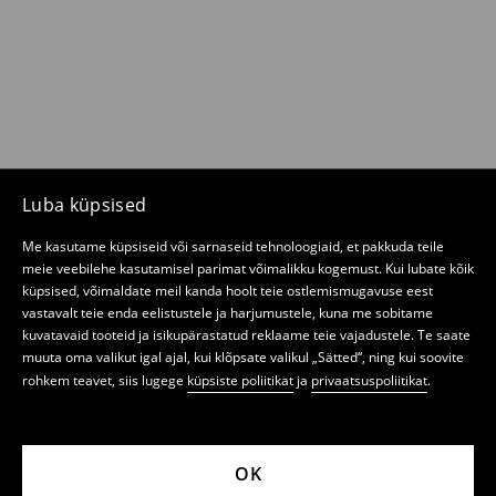
Luba küpsised
Me kasutame küpsiseid või sarnaseid tehnoloogiaid, et pakkuda teile
meie veebilehe kasutamisel parimat võimalikku kogemust. Kui lubate kõik
küpsised, võimaldate meil kanda hoolt teie ostlemismugavuse eest
vastavalt teie enda eelistustele ja harjumustele, kuna me sobitame
kuvatavaid tooteid ja isikupärastatud reklaame teie vajadustele. Te saate
muuta oma valikut igal ajal, kui klõpsate valikul „Sätted“, ning kui soovite
rohkem teavet, siis lugege
küpsiste poliitikat
ja
privaatsuspoliitikat
.
OK