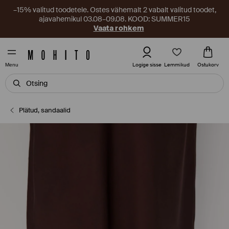
–15% valitud toodetele. Ostes vähemalt 2 vabalt valitud toodet,
ajavahemikul 03.08–09.08. KOOD: SUMMER15
Vaata rohkem
Lemmikud
Logige sisse
Ostukorv
Menu
Plätud, sandaalid