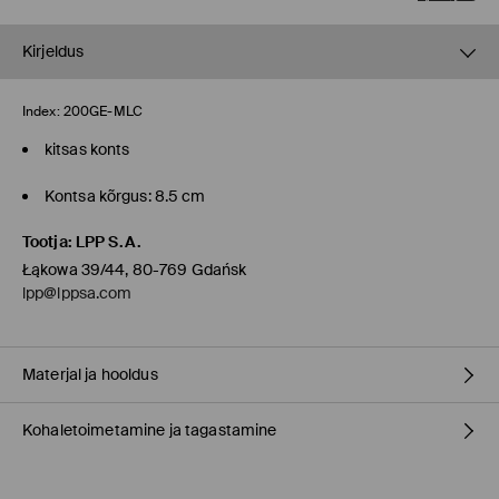
Kirjeldus
Index:
200GE-MLC
kitsas konts
Kontsa kõrgus: 8.5 cm
Tootja
:
LPP S.A.
Łąkowa 39/44, 80-769 Gdańsk
lpp@lppsa.com
Materjal ja hooldus
Kohaletoimetamine ja tagastamine
materjal
:
100% POLÜESTER
Vooder
:
100% POLÜURETAAN
Täitematerjal
:
100% TPU
Tarnepoliitika