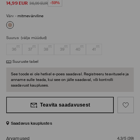
14,99
EUR
-59%
36,99
EUR
Värv
-
mitmevärviline
Suurus
(välja müüdud)
36
37
38
39
40
41
Suuruste tabel
See toode ei ole hetkel e-poes saadaval. Registreeru teavitusele ja
anname sulle teada, kui see on jälle saadaval, või kontrolli
saadavust kaupluses.
Teavita saadavusest
Saadavus kauplustes
Arvamused
4,3/5
(
39
)