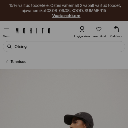
–15% valitud toodetele. Ostes vähemalt 2 vabalt valitud toodet,
ajavahemikul 03.08–09.08. KOOD: SUMMER15
Vaata rohkem
Lemmikud
Logige sisse
Ostukorv
Menu
Tennised