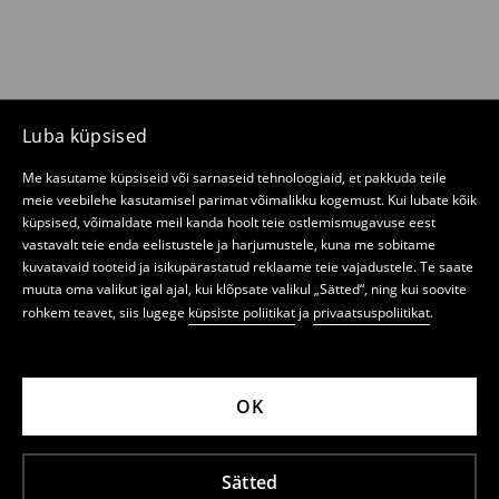
Luba küpsised
Me kasutame küpsiseid või sarnaseid tehnoloogiaid, et pakkuda teile
meie veebilehe kasutamisel parimat võimalikku kogemust. Kui lubate kõik
küpsised, võimaldate meil kanda hoolt teie ostlemismugavuse eest
vastavalt teie enda eelistustele ja harjumustele, kuna me sobitame
kuvatavaid tooteid ja isikupärastatud reklaame teie vajadustele. Te saate
muuta oma valikut igal ajal, kui klõpsate valikul „Sätted“, ning kui soovite
rohkem teavet, siis lugege
küpsiste poliitikat
ja
privaatsuspoliitikat
.
OK
Sätted