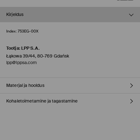
Kirjeldus
Index:
753EG-00X
Tootja
:
LPP S.A.
Łąkowa 39/44, 80-769 Gdańsk
lpp@lppsa.com
Materjal ja hooldus
Kohaletoimetamine ja tagastamine
materjal
:
70% POLÜURETAAN, 30% NAHK
Vooder
:
100% POLÜURETAAN
Täitematerjal
:
100% TPR
Tarnepoliitika
Kauplusesse tellimine Mohito
(1-9 tööpäeva)
0,00 EUR /
Internetimakse, PayPal, GooglePay, Trustly