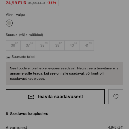
24,99
EUR
-38%
39,99
EUR
Värv
-
valge
Suurus
(välja müüdud)
36
37
38
39
40
41
Suuruste tabel
See toode ei ole hetkel e-poes saadaval. Registreeru teavitusele ja
anname sulle teada, kui see on jälle saadaval, või kontrolli
saadavust kaupluses.
Teavita saadavusest
Saadavus kauplustes
Arvamused
4,9/5
(
24
)