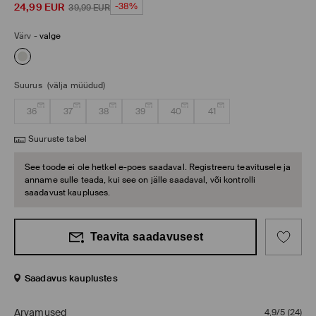
24,99
EUR
-38%
39,99
EUR
Värv
-
valge
Suurus
(välja müüdud)
36
37
38
39
40
41
Suuruste tabel
See toode ei ole hetkel e-poes saadaval. Registreeru teavitusele ja
anname sulle teada, kui see on jälle saadaval, või kontrolli
saadavust kaupluses.
Teavita saadavusest
Saadavus kauplustes
Arvamused
4,9/5
(
24
)