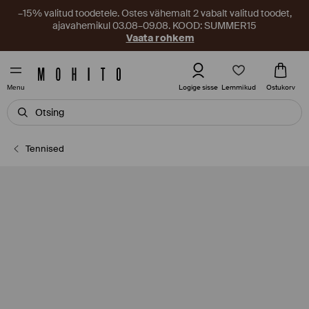
–15% valitud toodetele. Ostes vähemalt 2 vabalt valitud toodet,
ajavahemikul 03.08–09.08. KOOD: SUMMER15
Vaata rohkem
Lemmikud
Logige sisse
Ostukorv
Menu
Tennised