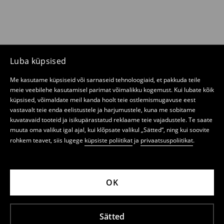
Luba küpsised
Me kasutame küpsiseid või sarnaseid tehnoloogiaid, et pakkuda teile
meie veebilehe kasutamisel parimat võimalikku kogemust. Kui lubate kõik
küpsised, võimaldate meil kanda hoolt teie ostlemismugavuse eest
vastavalt teie enda eelistustele ja harjumustele, kuna me sobitame
kuvatavaid tooteid ja isikupärastatud reklaame teie vajadustele. Te saate
muuta oma valikut igal ajal, kui klõpsate valikul „Sätted“, ning kui soovite
rohkem teavet, siis lugege
küpsiste poliitikat
ja
privaatsuspoliitikat
.
OK
Sätted