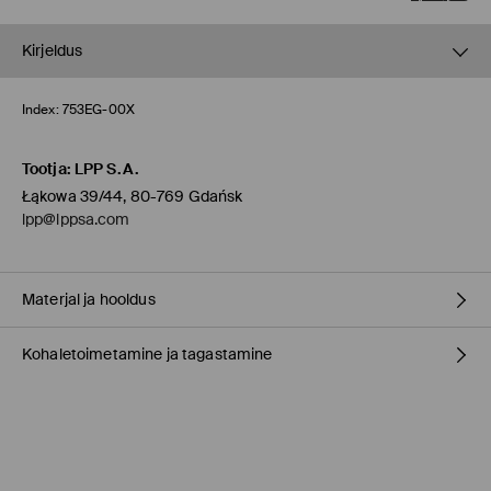
Kirjeldus
Index:
753EG-00X
Tootja
:
LPP S.A.
Łąkowa 39/44, 80-769 Gdańsk
lpp@lppsa.com
Materjal ja hooldus
Kohaletoimetamine ja tagastamine
materjal
:
70% POLÜURETAAN, 30% NAHK
Vooder
:
100% POLÜURETAAN
Täitematerjal
:
100% TPR
Tarnepoliitika
Kauplusesse tellimine Mohito
(1-9 tööpäeva)
0,00 EUR /
Internetimakse, PayPal, GooglePay, Trustly