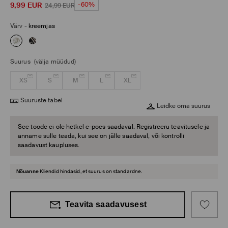
9,99
EUR
-60%
24,99
EUR
Värv
-
kreemjas
Suurus
(välja müüdud)
XS
S
M
L
XL
Suuruste tabel
Leidke oma suurus
See toode ei ole hetkel e-poes saadaval. Registreeru teavitusele ja
anname sulle teada, kui see on jälle saadaval, või kontrolli
saadavust kaupluses.
Nõuanne
Kliendid hindasid, et suurus on standardne.
Teavita saadavusest