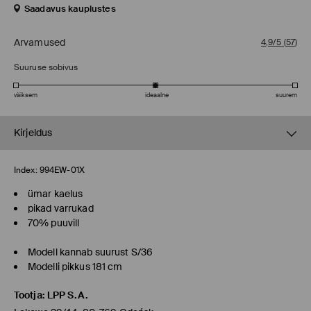
Saadavus kauplustes
Arvamused
4,9/5
(
57
)
Suuruse sobivus
väiksem
ideaalne
suurem
Kirjeldus
Index:
994EW-01X
ümar kaelus
pikad varrukad
70% puuvill
Modell kannab suurust S/36
Modelli pikkus 181 cm
Tootja
:
LPP S.A.