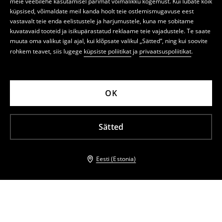
meie veebilehe kasutamisel parimat võimalikku kogemust. Kui lubate kõik
küpsised, võimaldate meil kanda hoolt teie ostlemismugavuse eest
vastavalt teie enda eelistustele ja harjumustele, kuna me sobitame
kuvatavaid tooteid ja isikupärastatud reklaame teie vajadustele. Te saate
muuta oma valikut igal ajal, kui klõpsate valikul „Sätted“, ning kui soovite
rohkem teavet, siis lugege
küpsiste poliitikat
ja
privaatsuspoliitikat
.
OK
Sätted
Eesti (Estonia)