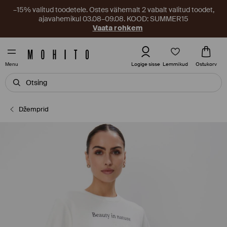
–15% valitud toodetele. Ostes vähemalt 2 vabalt valitud toodet,
ajavahemikul 03.08–09.08. KOOD: SUMMER15
Vaata rohkem
Lemmikud
Logige sisse
Ostukorv
Menu
Džemprid