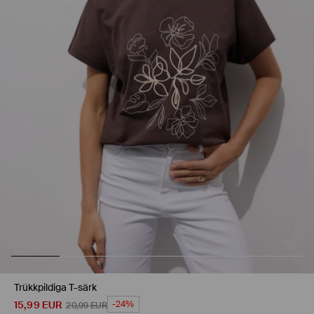
Trükkpildiga T-särk
15,99
EUR
-24%
20,99
EUR