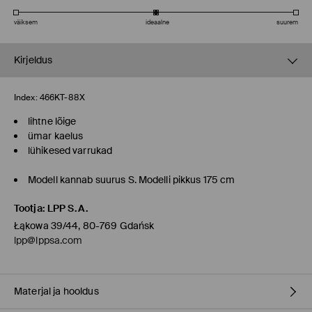
väiksem
ideaalne
suurem
Kirjeldus
Index:
466KT-88X
lihtne lõige
ümar kaelus
lühikesed varrukad
Modell kannab suurus S. Modelli pikkus 175 cm
Tootja
:
LPP S.A.
Łąkowa 39/44, 80-769 Gdańsk
lpp@lppsa.com
Materjal ja hooldus