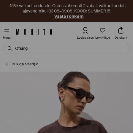
–15% valitud toodetele. Ostes vähemalt 2 vabalt valitud toodet,
ajavahemikul 03.08–09.08. KOOD: SUMMER15
Vaata rohkem
Lemmikud
Logige sisse
Ostukorv
Menu
Trükiga t-särgid