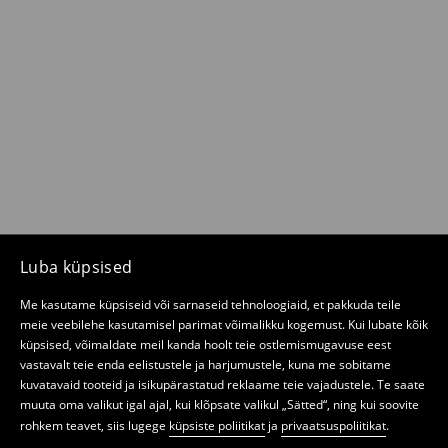
Luba küpsised
Me kasutame küpsiseid või sarnaseid tehnoloogiaid, et pakkuda teile
meie veebilehe kasutamisel parimat võimalikku kogemust. Kui lubate kõik
küpsised, võimaldate meil kanda hoolt teie ostlemismugavuse eest
vastavalt teie enda eelistustele ja harjumustele, kuna me sobitame
kuvatavaid tooteid ja isikupärastatud reklaame teie vajadustele. Te saate
muuta oma valikut igal ajal, kui klõpsate valikul „Sätted“, ning kui soovite
rohkem teavet, siis lugege
küpsiste poliitikat
ja
privaatsuspoliitikat
.