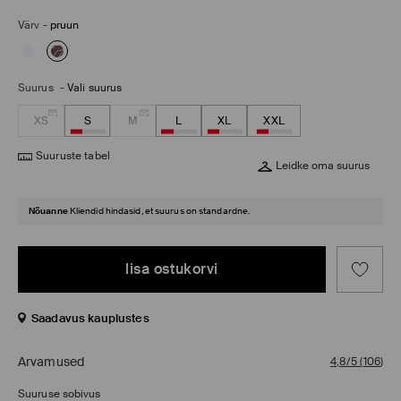
Värv
-
pruun
Suurus
-
Vali suurus
XS
S
M
L
XL
XXL
Suuruste tabel
Leidke oma suurus
Nõuanne
Kliendid hindasid, et suurus on standardne.
lisa ostukorvi
Saadavus kauplustes
Arvamused
4,8/5
(
106
)
Suuruse sobivus