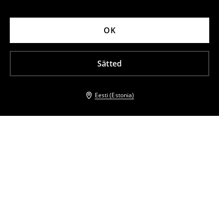
OK
Sätted
Eesti (Estonia)
Teised kliendid valisid ka