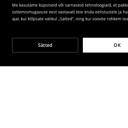
Me kasutame küpsiseid või sarnaseid tehnoloogiaid, et pakku
ostlemismugavuse eest vastavalt teie enda eelistustele ja h
ajal, kui klõpsate valikul „Sätted“, ning kui soovite rohkem te
Sätted
OK