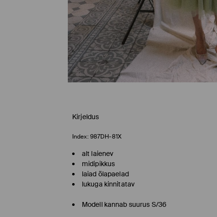
Kirjeldus
Index:
987DH-81X
alt laienev
midipikkus
laiad õlapaelad
lukuga kinnitatav
Modell kannab suurus S/36