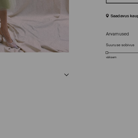
Saadavus kau
Arvamused
Suuruse sobivus
väiksem