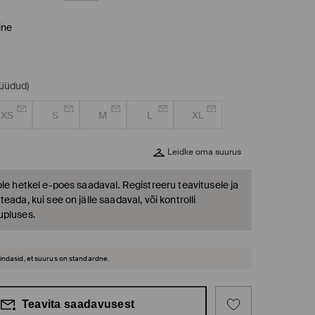
ine
müüdud)
XS
S
M
L
XL
Leidke oma suurus
ole hetkel e-poes saadaval. Registreeru teavitusele ja
eada, kui see on jälle saadaval, või kontrolli
upluses.
hindasid, et suurus on standardne.
Teavita saadavusest