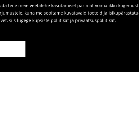
da teile meie veebilehe kasutamisel parimat võimalikku kogemust. 
arjumustele, kuna me sobitame kuvatavaid tooteid ja isikupärastatu
avet, siis lugege
küpsiste poliitikat
ja
privaatsuspoliitikat
.