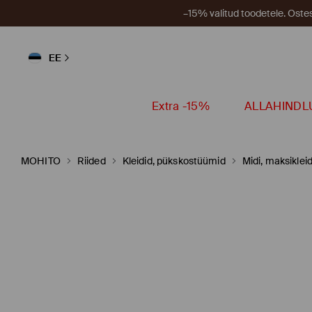
–15% valitud toodetele. Ost
EE
Extra -15%
ALLAHINDL
MOHITO
Riided
Kleidid, pükskostüümid
Midi, maksikleid