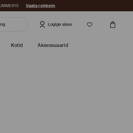
: SUMMER15
Vaata rohkem
Logige sisse
Kotid
Aksessuaarid