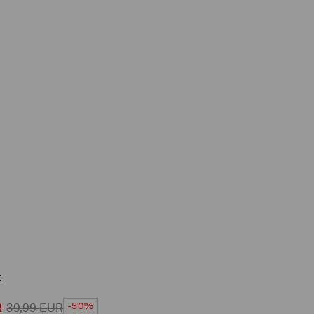
t
-50%
R
39,99
EUR