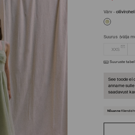
Värv
-
oliivirohel
Suurus
(välja 
XXS
Suuruste tabel
See toode ei 
anname sulle t
saadavust ka
Nõuanne
Kliendid 