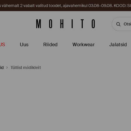
es vähemalt 2 vabalt valitud toodet, ajavahemikul 03.08–09.08. KOOD
US
Uus
Riided
Workwear
Jalatsid
id
Tüllist midikleit