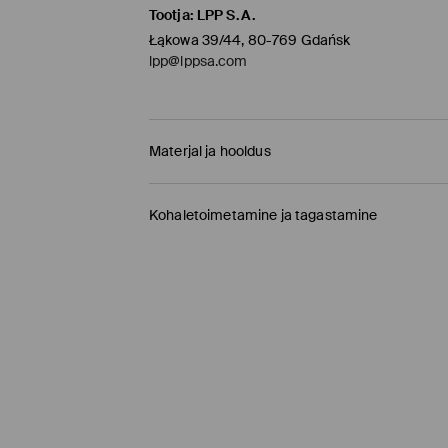
Tootja
:
LPP S.A.
Łąkowa 39/44, 80-769 Gdańsk
lpp@lppsa.com
Materjal ja hooldus
100% POLÜAMIID
Kohaletoimetamine ja tagastamine
Tarnepoliitika
Kauplusesse tellimine Mohito
(1-9 tööpäeva)
0,00 EUR /
Internetimakse, PayPal, GooglePay, 
DPD pakiautomaat
(
4-7 tööpäeva
)
3,95 EUR /
Internetimakse, PayPal, GooglePay,
Tavaline kuller DPD
(4-7 tööpäeva)