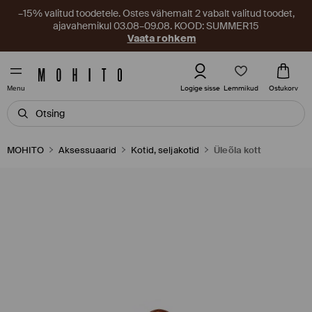
–15% valitud toodetele. Ostes vähemalt 2 vabalt valitud toodet,
ajavahemikul 03.08–09.08. KOOD: SUMMER15
Vaata rohkem
Lemmikud
Logige sisse
Ostukorv
Menu
MOHITO
Aksessuaarid
Kotid, seljakotid
Üleõla kott