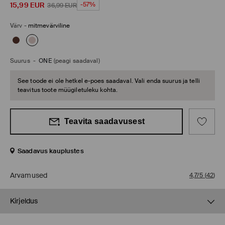
15,99
EUR
-57%
36,99
EUR
Värv
-
mitmevärviline
Suurus
-
ONE
(peagi saadaval)
See toode ei ole hetkel e-poes saadaval. Vali enda suurus ja telli
teavitus toote müügiletuleku kohta.
Teavita saadavusest
Saadavus kauplustes
Arvamused
4,7/5
(
42
)
Kirjeldus