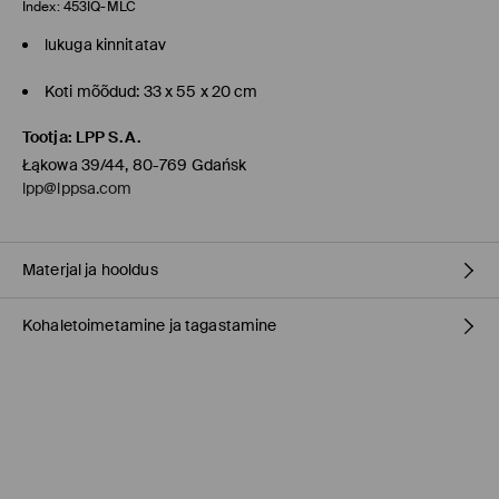
Index:
453IQ-MLC
lukuga kinnitatav
Koti mõõdud: 33 x 55 x 20 cm
Tootja
:
LPP S.A.
Łąkowa 39/44, 80-769 Gdańsk
lpp@lppsa.com
Materjal ja hooldus
Kohaletoimetamine ja tagastamine
100% POLÜAMIID
Tarnepoliitika
Kauplusesse tellimine Mohito
(1-9 tööpäeva)
0,00 EUR /
Internetimakse, PayPal, GooglePay, Trustly