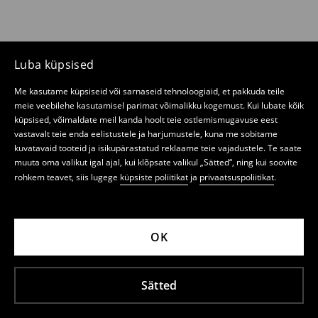
Luba küpsised
Me kasutame küpsiseid või sarnaseid tehnoloogiaid, et pakkuda teile
meie veebilehe kasutamisel parimat võimalikku kogemust. Kui lubate kõik
küpsised, võimaldate meil kanda hoolt teie ostlemismugavuse eest
vastavalt teie enda eelistustele ja harjumustele, kuna me sobitame
kuvatavaid tooteid ja isikupärastatud reklaame teie vajadustele. Te saate
muuta oma valikut igal ajal, kui klõpsate valikul „Sätted“, ning kui soovite
rohkem teavet, siis lugege
küpsiste poliitikat
ja
privaatsuspoliitikat
.
OK
Sätted