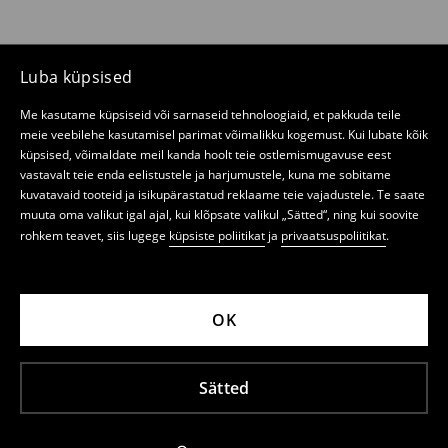
Luba küpsised
Me kasutame küpsiseid või sarnaseid tehnoloogiaid, et pakkuda teile
meie veebilehe kasutamisel parimat võimalikku kogemust. Kui lubate kõik
küpsised, võimaldate meil kanda hoolt teie ostlemismugavuse eest
vastavalt teie enda eelistustele ja harjumustele, kuna me sobitame
kuvatavaid tooteid ja isikupärastatud reklaame teie vajadustele. Te saate
muuta oma valikut igal ajal, kui klõpsate valikul „Sätted“, ning kui soovite
rohkem teavet, siis lugege
küpsiste poliitikat
ja
privaatsuspoliitikat
.
OK
Sätted