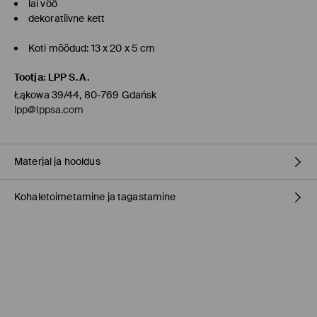
lai vöö
dekoratiivne kett
Koti mõõdud: 13 x 20 x 5 cm
Tootja
:
LPP S.A.
Łąkowa 39/44, 80-769 Gdańsk
lpp@lppsa.com
Materjal ja hooldus
Kohaletoimetamine ja tagastamine
materjal
:
100% POLÜURETAAN
Vooder
:
100% POLÜURETAAN
Täitematerjal
:
100% ALUMINIUM
Tarnepoliitika
Kangas IV
:
100% POLÜESTER
composition_padding_4
:
100% POLÜESTER
Kauplusesse tellimine Mohito
(1-9 tööpäeva)
MITTE PESTA
0,00 EUR /
Internetimakse, PayPal, GooglePay, Trustly
MITTE VALGENDADA
DPD pakiautomaat
(
4-7 tööpäeva
)