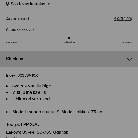
Saadavus kauplustes
Arvamused
4,6/5
(
190
)
Suuruse sobivus
väiksem
ideaalne
suurem
Kirjeldus
Index:
603JW-10X
oversize-stiilis lõige
V-kujuline kaelus
lühikesed varrukad
Modell kannab suurus S. Modelli pikkus 175 cm
Tootja
:
LPP S.A.
Łąkowa 39/44, 80-769 Gdańsk