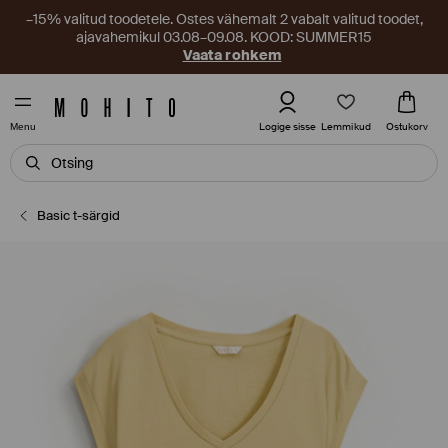
–15% valitud toodetele. Ostes vähemalt 2 vabalt valitud toodet,
ajavahemikul 03.08–09.08. KOOD: SUMMER15
Vaata rohkem
Lemmikud
Logige sisse
Ostukorv
Menu
Basic t-särgid