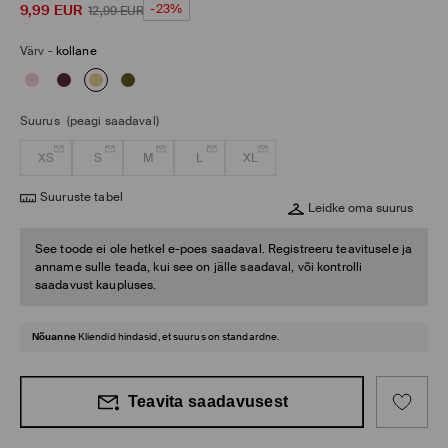
9,99
EUR
-23%
12,99
EUR
Värv
-
kollane
Suurus
(peagi saadaval)
XS
S
M
L
XL
Suuruste tabel
Leidke oma suurus
See toode ei ole hetkel e-poes saadaval. Registreeru teavitusele ja
anname sulle teada, kui see on jälle saadaval, või kontrolli
saadavust kaupluses.
Nõuanne
Kliendid hindasid, et suurus on standardne.
Teavita saadavusest