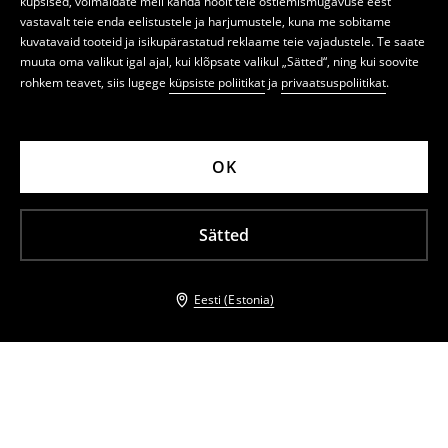
küpsised, võimaldate meil kanda hoolt teie ostlemismugavuse eest
vastavalt teie enda eelistustele ja harjumustele, kuna me sobitame
kuvatavaid tooteid ja isikupärastatud reklaame teie vajadustele. Te saate
muuta oma valikut igal ajal, kui klõpsate valikul „Sätted“, ning kui soovite
rohkem teavet, siis lugege
küpsiste poliitikat
ja
privaatsuspoliitikat
.
OK
Sätted
Eesti (Estonia)