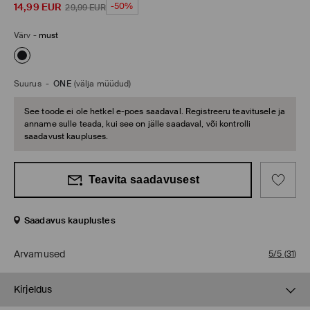
14,99
EUR
-50%
29,99
EUR
Värv
-
must
Suurus
-
ONE
(välja müüdud)
See toode ei ole hetkel e-poes saadaval. Registreeru teavitusele ja
anname sulle teada, kui see on jälle saadaval, või kontrolli
saadavust kaupluses.
Teavita saadavusest
Saadavus kauplustes
Arvamused
5/5
(
31
)
Kirjeldus