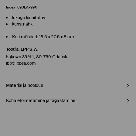
Index:
690EA-99X
lukuga kinnitatav
kunstnahk
Koti mõõdud: 15.5 x 20.5 x 8 cm
Tootja
:
LPP S.A.
Łąkowa 39/44, 80-769 Gdańsk
lpp@lppsa.com
Materjal ja hooldus
Kohaletoimetamine ja tagastamine
materjal
:
100% POLÜURETAAN
Vooder
:
100% POLÜESTER
Tarnepoliitika
MITTE PESTA
MITTE VALGENDADA
Kauplusesse tellimine Mohito
(1-9 tööpäeva)