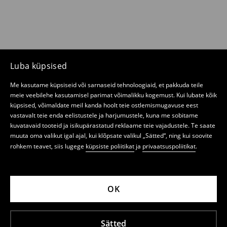
Luba küpsised
Me kasutame küpsiseid või sarnaseid tehnoloogiaid, et pakkuda teile
meie veebilehe kasutamisel parimat võimalikku kogemust. Kui lubate kõik
küpsised, võimaldate meil kanda hoolt teie ostlemismugavuse eest
vastavalt teie enda eelistustele ja harjumustele, kuna me sobitame
kuvatavaid tooteid ja isikupärastatud reklaame teie vajadustele. Te saate
muuta oma valikut igal ajal, kui klõpsate valikul „Sätted“, ning kui soovite
rohkem teavet, siis lugege
küpsiste poliitikat
ja
privaatsuspoliitikat
.
OK
Sätted