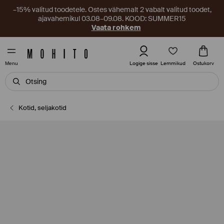
–15% valitud toodetele. Ostes vähemalt 2 vabalt valitud toodet,
ajavahemikul 03.08–09.08. KOOD: SUMMER15
Vaata rohkem
Lemmikud
Logige sisse
Ostukorv
Menu
Kotid, seljakotid