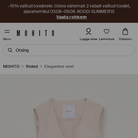
–15% valitud toodetele. Ostes vähemalt 2 vabalt valitud toodet,
ajavahemikul 03.08–09.08. KOOD: SUMMER15
Vaata rohkem
Lemmikud
Logige sisse
Ostukorv
Menu
MOHITO
Riided
Elegantne vest