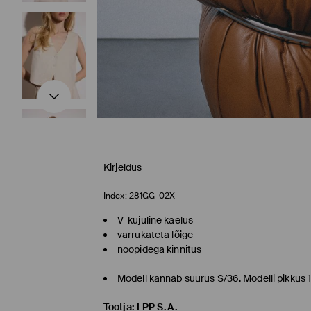
Kirjeldus
Index:
281GG-02X
V-kujuline kaelus
varrukateta lõige
nööpidega kinnitus
Modell kannab suurus S/36. Modelli pikkus
Tootja
:
LPP S.A.