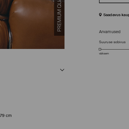
Saadavus kau
Arvamused
Suuruse sobivus
väiksem
 179 cm