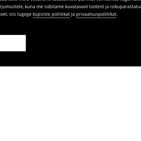
arjumustele, kuna me sobitame kuvatavaid tooteid ja isikupärastatu
avet, siis lugege
küpsiste poliitikat
ja
privaatsuspoliitikat
.