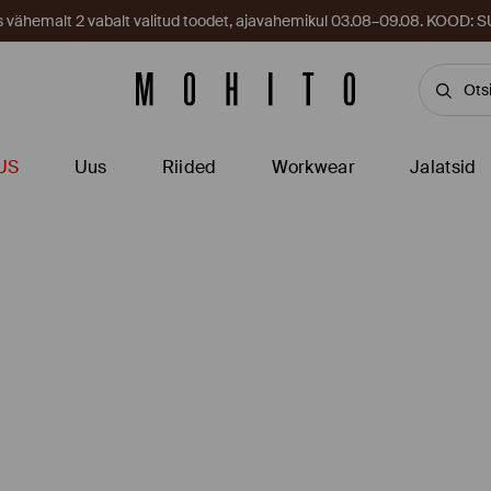
es vähemalt 2 vabalt valitud toodet, ajavahemikul 03.08–09.08. KOOD
US
Uus
Riided
Workwear
Jalatsid