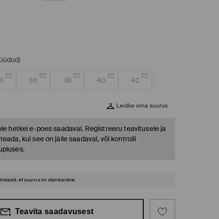
müüdud)
4
36
38
40
42
Leidke oma suurus
ole hetkel e-poes saadaval. Registreeru teavitusele ja
eada, kui see on jälle saadaval, või kontrolli
upluses.
hindasid, et suurus on standardne.
Teavita saadavusest