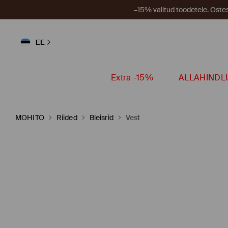
–15% valitud toodetele. Ost
EE
Extra -15%
ALLAHINDL
MOHITO
Riided
Bleisrid
Vest