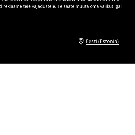
d reklaame teie vajadustele. Te saate muuta oma valikut igal
Eesti (Estonia)