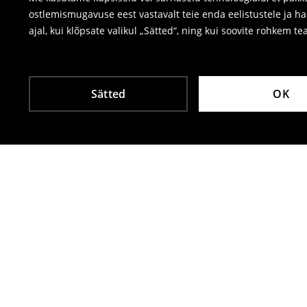
ostlemismugavuse eest vastavalt teie enda eelistustele ja h
ajal, kui klõpsate valikul „Sätted“, ning kui soovite rohkem te
Sätted
OK