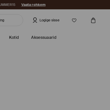
: SUMMER15
Vaata rohkem
Logige sisse
Kotid
Aksessuaarid