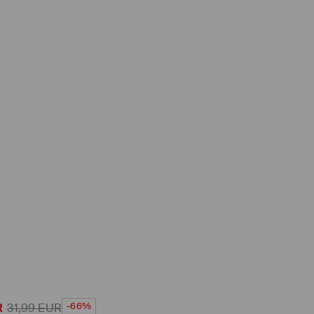
-66%
R
31,99
EUR