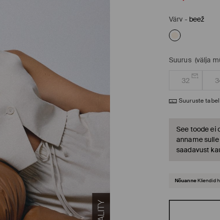
Värv
-
beež
Suurus
(välja 
32
3
Suuruste tabel
See toode ei 
anname sulle t
saadavust ka
Nõuanne
Kliendid 