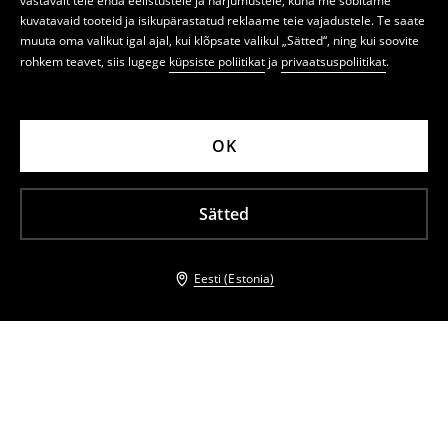
vastavalt teie enda eelistustele ja harjumustele, kuna me sobitame
kuvatavaid tooteid ja isikupärastatud reklaame teie vajadustele. Te saate
muuta oma valikut igal ajal, kui klõpsate valikul „Sätted“, ning kui soovite
rohkem teavet, siis lugege
küpsiste poliitikat
ja
privaatsuspoliitikat
.
OK
Sätted
Eesti (Estonia)