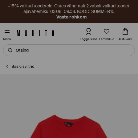
–15% valitud toodetele. Ostes vähemalt 2 vabalt valitud toodet,
ajavahemikul 03.08–09.08. KOOD: SUMMER15
Vaata rohkem
Lemmikud
Logige sisse
Ostukorv
Menu
Basic sviitrid