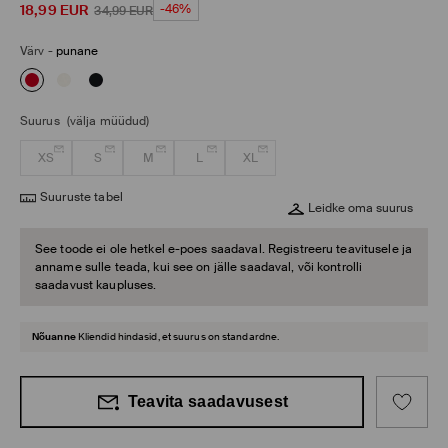
18,99
EUR
-46%
34,99
EUR
Värv
-
punane
Suurus
(välja müüdud)
XS
S
M
L
XL
Suuruste tabel
Leidke oma suurus
See toode ei ole hetkel e-poes saadaval. Registreeru teavitusele ja
anname sulle teada, kui see on jälle saadaval, või kontrolli
saadavust kaupluses.
Nõuanne
Kliendid hindasid, et suurus on standardne.
Teavita saadavusest