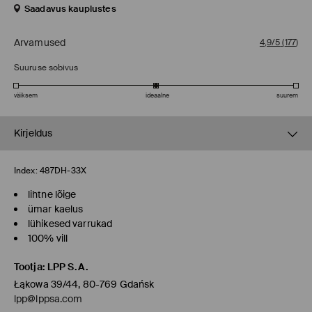
Saadavus kauplustes
Arvamused
4,9/5
(
177
)
Suuruse sobivus
väiksem
ideaalne
suurem
Kirjeldus
Index:
487DH-33X
lihtne lõige
ümar kaelus
lühikesed varrukad
100% vill
Tootja
:
LPP S.A.
Łąkowa 39/44, 80-769 Gdańsk
lpp@lppsa.com