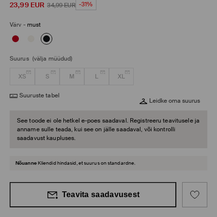
23,99
EUR
-31%
34,99
EUR
Värv
-
must
Suurus
(välja müüdud)
XS
S
M
L
XL
Suuruste tabel
Leidke oma suurus
See toode ei ole hetkel e-poes saadaval. Registreeru teavitusele ja
anname sulle teada, kui see on jälle saadaval, või kontrolli
saadavust kaupluses.
Nõuanne
Kliendid hindasid, et suurus on standardne.
Teavita saadavusest