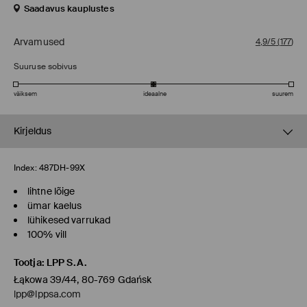
Saadavus kauplustes
Arvamused
4,9/5
(
177
)
Suuruse sobivus
väiksem
ideaalne
suurem
Kirjeldus
Index:
487DH-99X
lihtne lõige
ümar kaelus
lühikesed varrukad
100% vill
Tootja
:
LPP S.A.
Łąkowa 39/44, 80-769 Gdańsk
lpp@lppsa.com