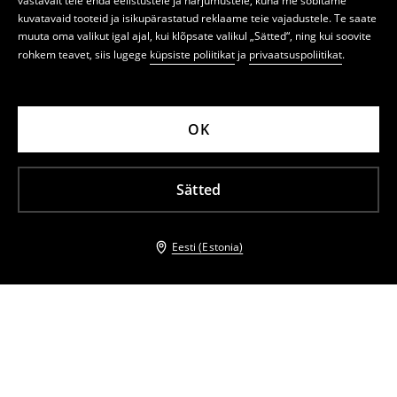
vastavalt teie enda eelistustele ja harjumustele, kuna me sobitame
kuvatavaid tooteid ja isikupärastatud reklaame teie vajadustele. Te saate
muuta oma valikut igal ajal, kui klõpsate valikul „Sätted“, ning kui soovite
rohkem teavet, siis lugege
küpsiste poliitikat
ja
privaatsuspoliitikat
.
OK
Sätted
Eesti (Estonia)