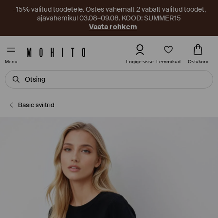
–15% valitud toodetele. Ostes vähemalt 2 vabalt valitud toodet,
ajavahemikul 03.08–09.08. KOOD: SUMMER15
Vaata rohkem
Lemmikud
Logige sisse
Ostukorv
Menu
Basic sviitrid