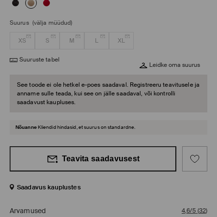
Suurus
(välja müüdud)
XS
S
M
L
XL
Suuruste tabel
Leidke oma suurus
See toode ei ole hetkel e-poes saadaval. Registreeru teavitusele ja
anname sulle teada, kui see on jälle saadaval, või kontrolli
saadavust kaupluses.
Nõuanne
Kliendid hindasid, et suurus on standardne.
Teavita saadavusest
Saadavus kauplustes
Arvamused
4,6/5
(
32
)