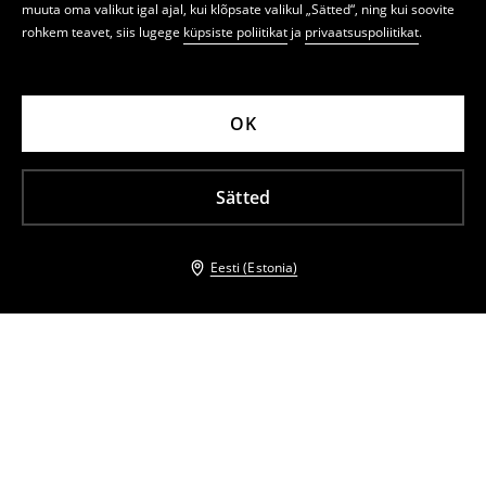
muuta oma valikut igal ajal, kui klõpsate valikul „Sätted“, ning kui soovite
rohkem teavet, siis lugege
küpsiste poliitikat
ja
privaatsuspoliitikat
.
OK
Sätted
Eesti (Estonia)
Teised kliendid valisid ka