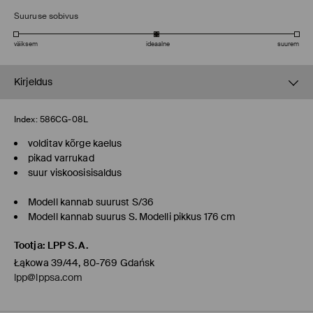
Suuruse sobivus
väiksem
ideaalne
suurem
Kirjeldus
Index:
586CG-08L
volditav kõrge kaelus
pikad varrukad
suur viskoosisisaldus
Modell kannab suurust S/36
Modell kannab suurus S. Modelli pikkus 176 cm
Tootja
:
LPP S.A.
Łąkowa 39/44, 80-769 Gdańsk
lpp@lppsa.com