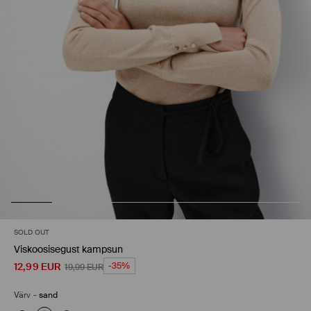
SOLD OUT
Viskoosisegust kampsun
12,99
EUR
-35%
19,99
EUR
Värv
-
sand