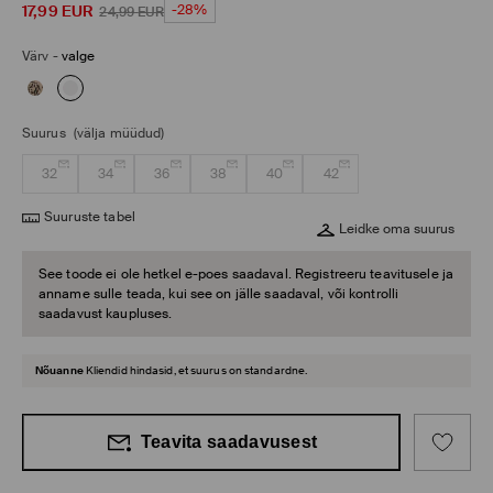
17,99
EUR
-28%
24,99
EUR
Värv
-
valge
Suurus
(välja müüdud)
32
34
36
38
40
42
Suuruste tabel
Leidke oma suurus
See toode ei ole hetkel e-poes saadaval. Registreeru teavitusele ja
anname sulle teada, kui see on jälle saadaval, või kontrolli
saadavust kaupluses.
Nõuanne
Kliendid hindasid, et suurus on standardne.
Teavita saadavusest