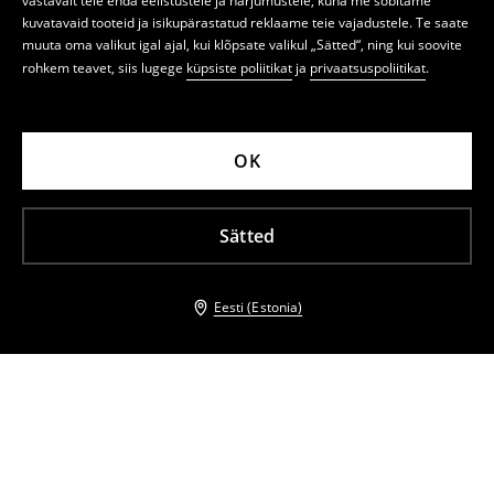
vastavalt teie enda eelistustele ja harjumustele, kuna me sobitame
kuvatavaid tooteid ja isikupärastatud reklaame teie vajadustele. Te saate
muuta oma valikut igal ajal, kui klõpsate valikul „Sätted“, ning kui soovite
rohkem teavet, siis lugege
küpsiste poliitikat
ja
privaatsuspoliitikat
.
OK
Sätted
Eesti (Estonia)