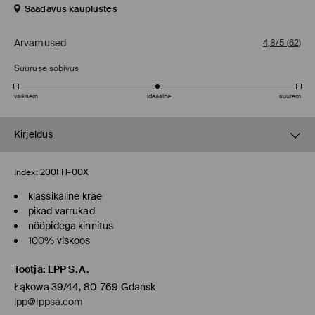
Saadavus kauplustes
Arvamused
4,8/5
(
62
)
Suuruse sobivus
väiksem
ideaalne
suurem
Kirjeldus
Index:
200FH-00X
klassikaline krae
pikad varrukad
nööpidega kinnitus
100% viskoos
Tootja
:
LPP S.A.
Łąkowa 39/44, 80-769 Gdańsk
lpp@lppsa.com