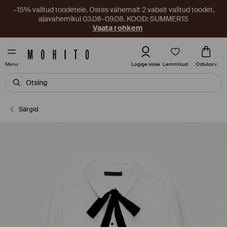
–15% valitud toodetele. Ostes vähemalt 2 vabalt valitud toodet,
ajavahemikul 03.08–09.08. KOOD: SUMMER15
Vaata rohkem
Lemmikud
Logige sisse
Ostukorv
Menu
Särgid