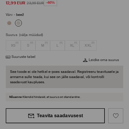
12,99
EUR
-46%
23,99
EUR
Värv
-
beež
Suurus
(välja müüdud)
XS
S
M
L
XL
XXL
Suuruste tabel
Leidke oma suurus
See toode ei ole hetkel e-poes saadaval. Registreeru teavitusele ja
anname sulle teada, kui see on jälle saadaval, või kontrolli
saadavust kaupluses.
Nõuanne
Kliendid hindasid, et suurus on standardne.
Teavita saadavusest