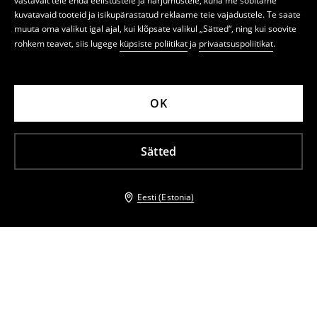
vastavalt teie enda eelistustele ja harjumustele, kuna me sobitame
kuvatavaid tooteid ja isikupärastatud reklaame teie vajadustele. Te saate
muuta oma valikut igal ajal, kui klõpsate valikul „Sätted“, ning kui soovite
rohkem teavet, siis lugege
küpsiste poliitikat
ja
privaatsuspoliitikat
.
OK
Sätted
Eesti (Estonia)