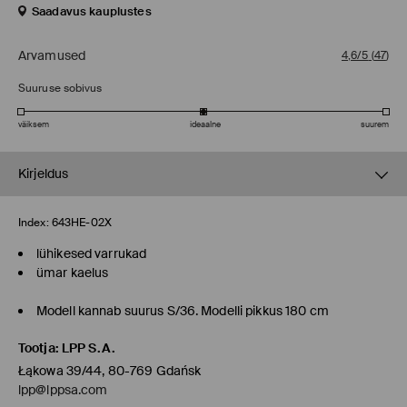
Saadavus kauplustes
Arvamused
4,6/5
(
47
)
Suuruse sobivus
väiksem
ideaalne
suurem
Kirjeldus
Index:
643HE-02X
lühikesed varrukad
ümar kaelus
Modell kannab suurus S/36. Modelli pikkus 180 cm
Tootja
:
LPP S.A.
Łąkowa 39/44, 80-769 Gdańsk
lpp@lppsa.com