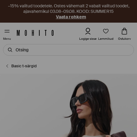
–15% valitud toodetele. Ostes vähemalt 2 vabalt valitud toodet,
ajavahemikul 03.08–09.08. KOOD: SUMMER15
Vaata rohkem
Lemmikud
Logige sisse
Ostukorv
Menu
Basic t-särgid