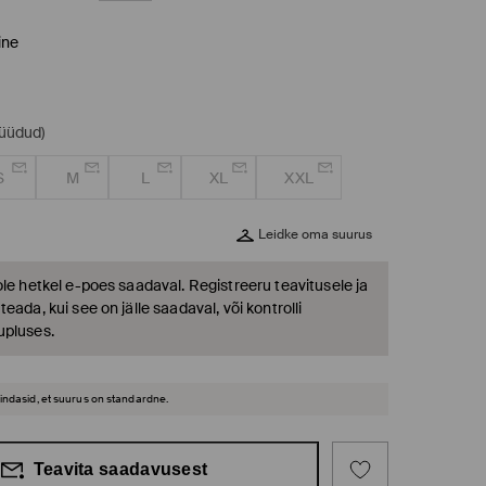
ine
müüdud)
S
M
L
XL
XXL
Leidke oma suurus
ole hetkel e-poes saadaval. Registreeru teavitusele ja
eada, kui see on jälle saadaval, või kontrolli
upluses.
hindasid, et suurus on standardne.
Teavita saadavusest