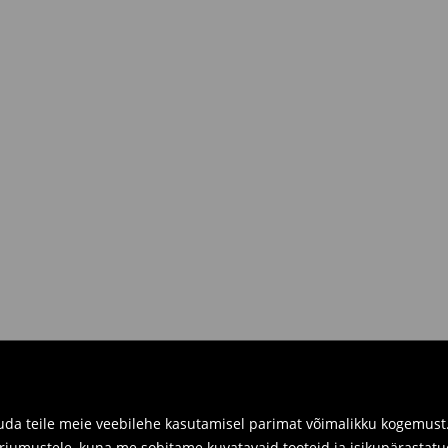
R.
siis sul on võimalik need tagastada
 kaasa tagastatavad tooted ning
umber.
imuste ajaloos tagastusvorm, meie
 pakile järele.
a füüsilistes kauplustes. Palun
da teile meie veebilehe kasutamisel parimat võimalikku kogemust. 
arjumustele, kuna me sobitame kuvatavaid tooteid ja isikupärastatu