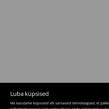
Tavaline kuller DPD
(4-9 tööpäeva)
6,5 EUR /
Tasumine paki kättesaamisel
Tasuta saatmine tellimustele, milles
üle 45 EU
⟶
Tarne maksumus ja tarneaeg
Tagastamispoliitika
Kui tellitud tooted ei vastanud sinu ootustele, 
valides ühe järgnevast tagastusviisist:
- Tagastamine Mohito Eesti kauplusesse: võta
arve, tellimuse kinnitus või lihtsalt tellimuse n
- Tagastamine kulleriga: täida oma konto tell
tellime tagastusele märgitud kuupäevaks kulleri
Ujumisriideid ja pidžaamasid ei saa tagastad
Luba küpsised
kasutage veebipõhist tagastusvormi.
⟶
Tagastamine ja vahetamine
Me kasutame küpsiseid või sarnaseid tehnoloogiaid, et pakku
ostlemismugavuse eest vastavalt teie enda eelistustele ja h