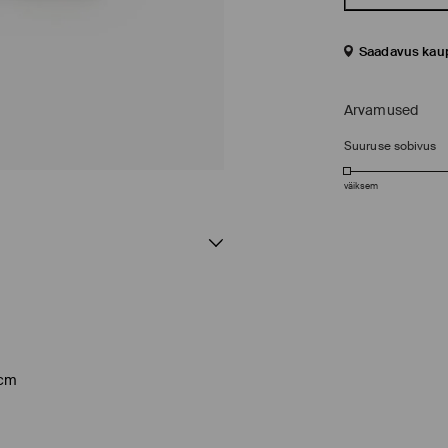
Saadavus kau
Arvamused
Suuruse sobivus
väiksem
 cm