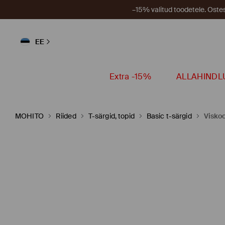
–15% valitud toodetele. Ost
EE
Extra -15%
ALLAHINDL
MOHITO
Riided
T-särgid, topid
Basic t-särgid
Viskoo