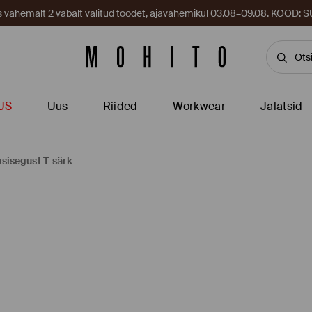
es vähemalt 2 vabalt valitud toodet, ajavahemikul 03.08–09.08. KOOD
US
Uus
Riided
Workwear
Jalatsid
sisegust T-särk