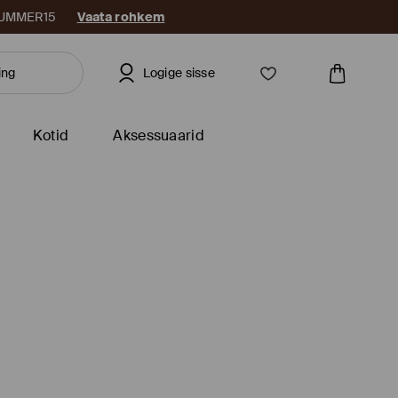
: SUMMER15
Vaata rohkem
Logige sisse
Kotid
Aksessuaarid