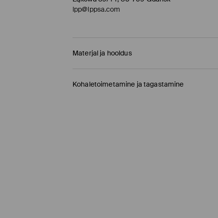
lpp@lppsa.com
Materjal ja hooldus
90% VISKOOS, 10% ELASTAAN
Kohaletoimetamine ja tagastamine
Tarnepoliitika
Kauplusesse tellimine Mohito
(1-9 tööpäeva)
0,00 EUR /
Internetimakse, PayPal, GooglePay, 
DPD pakiautomaat
(
4-7 tööpäeva
)
3,95 EUR /
Internetimakse, PayPal, GooglePay,
Tavaline kuller DPD
(4-7 tööpäeva)
5,5 EUR /
Internetimakse, PayPal, GooglePay, T