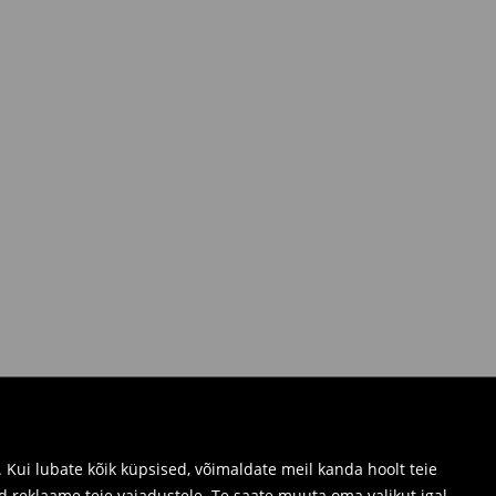
Kui lubate kõik küpsised, võimaldate meil kanda hoolt teie
d reklaame teie vajadustele. Te saate muuta oma valikut igal