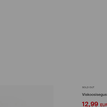
SOLD OUT
Viskoosisegust
12,99
EU