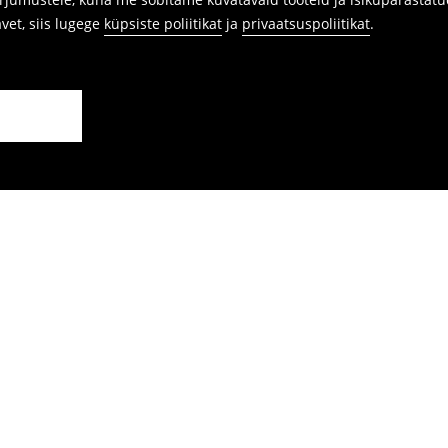
avet, siis lugege
küpsiste poliitikat
ja
privaatsuspoliitikat
.