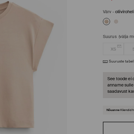
Värv
-
oliivirohel
Suurus
(välja 
XS
Suuruste tabel
See toode ei 
anname sulle t
saadavust ka
Nõuanne
Kliendid 