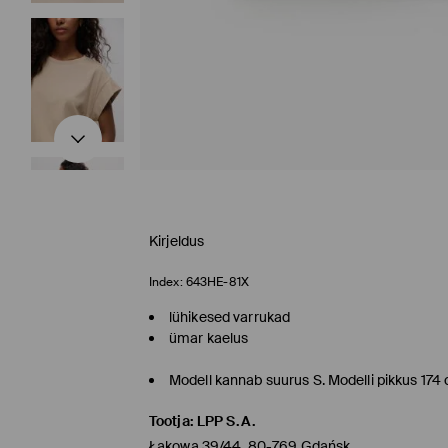
Kirjeldus
Index:
643HE-81X
lühikesed varrukad
ümar kaelus
Modell kannab suurus S. Modelli pikkus 174
Tootja
:
LPP S.A.
Łąkowa 39/44, 80-769 Gdańsk