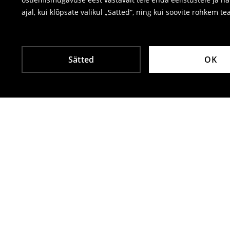
ajal, kui klõpsate valikul „Sätted“, ning kui soovite rohkem te
Sätted
OK
Teised kliendid valisid ka