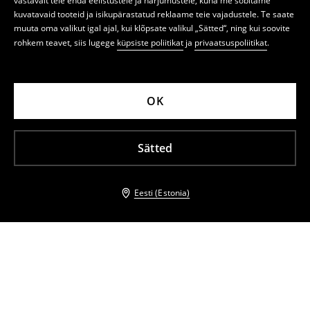
vastavalt teie enda eelistustele ja harjumustele, kuna me sobitame
kuvatavaid tooteid ja isikupärastatud reklaame teie vajadustele. Te saate
muuta oma valikut igal ajal, kui klõpsate valikul „Sätted“, ning kui soovite
rohkem teavet, siis lugege
küpsiste poliitikat
ja
privaatsuspoliitikat
.
OK
Sätted
Eesti (Estonia)