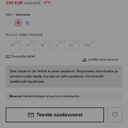
7,99
EUR
-47%
14,99
EUR
Värv
-
erkroosa
Suurus
(välja müüdud)
XS
S
M
L
XL
XXL
Suuruste tabel
Leidke oma suurus
See toode ei ole hetkel e-poes saadaval. Registreeru teavitusele ja
anname sulle teada, kui see on jälle saadaval, või kontrolli
saadavust kaupluses.
Nõuanne
Kliendid hindasid, et suurus on standardne.
Teavita saadavusest