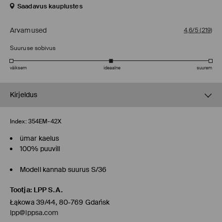
Saadavus kauplustes
Arvamused
4,6/5
(
219
)
Suuruse sobivus
väiksem
ideaalne
suurem
Kirjeldus
Index:
354EM-42X
ümar kaelus
100% puuvill
Modell kannab suurus S/36
Tootja
:
LPP S.A.
Łąkowa 39/44, 80-769 Gdańsk
lpp@lppsa.com