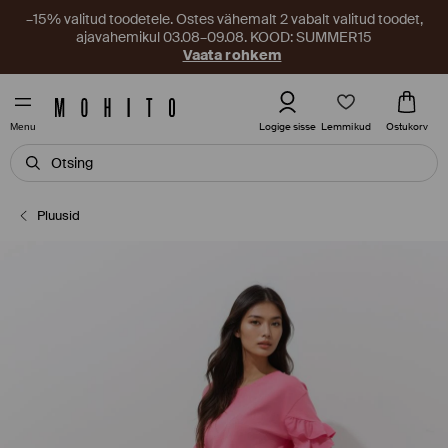
–15% valitud toodetele. Ostes vähemalt 2 vabalt valitud toodet,
ajavahemikul 03.08–09.08. KOOD: SUMMER15
Vaata rohkem
Lemmikud
Logige sisse
Ostukorv
Menu
Pluusid