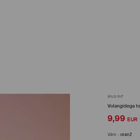
SOLD OUT
Volangidega t
9,99
EUR
Värv
-
oranž