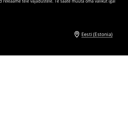
d reklaame teie vajadustele. Te saate muuta oma valikut igal
Eesti (Estonia)