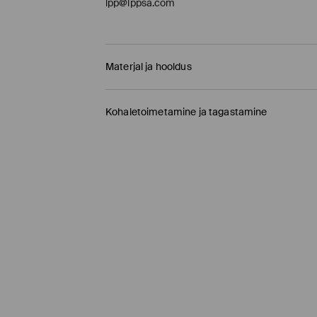
lpp@lppsa.com
Materjal ja hooldus
100% POLÜESTER
Kohaletoimetamine ja tagastamine
Tarnepoliitika
Kauplusesse tellimine Mohito
(1-9 tööpäeva)
0,00 EUR /
Internetimakse, PayPal, GooglePay, 
DPD pakiautomaat
(
4-7 tööpäeva
)
3,95 EUR /
Internetimakse, PayPal, GooglePay,
Tavaline kuller DPD
(4-7 tööpäeva)
5,5 EUR /
Internetimakse, PayPal, GooglePay, T
Tavaline kuller DPD
(4-9 tööpäeva)