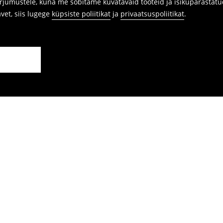
arjumustele, kuna me sobitame kuvatavaid tooteid ja isikupärastatu
avet, siis lugege
küpsiste poliitikat
ja
privaatsuspoliitikat
.