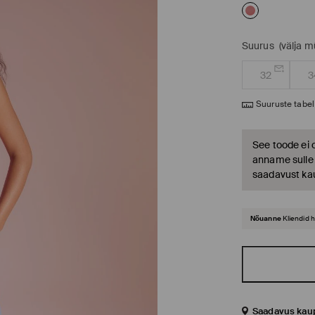
Suurus
(välja 
32
3
Suuruste tabel
See toode ei 
anname sulle t
saadavust ka
Nõuanne
Kliendid 
Saadavus kau