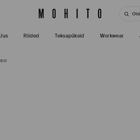
Uus
Riided
Teksapüksid
Workwear
opp