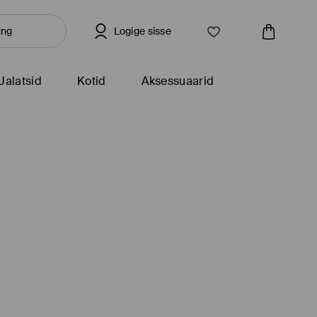
Logige sisse
Jalatsid
Kotid
Aksessuaarid