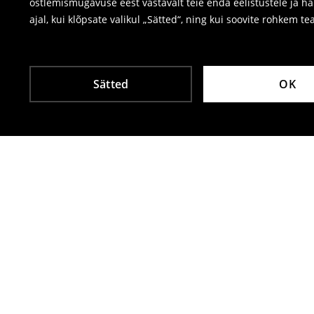
ostlemismugavuse eest vastavalt teie enda eelistustele ja h
ajal, kui klõpsate valikul „Sätted“, ning kui soovite rohkem te
Sätted
OK
Teised kliendid valisid ka