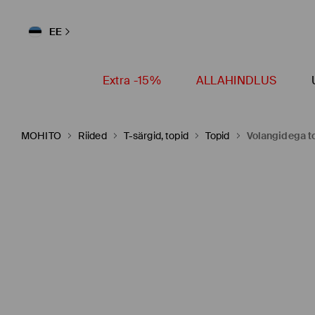
EE
Extra -15%
ALLAHINDLUS
MOHITO
Riided
T-särgid, topid
Topid
Volangidega t