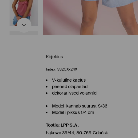
Kirjeldus
Index:
332CX-24X
V-kujuline kaelus
peened õlapaelad
dekoratiivsed volangid
Modell kannab suurust S/36
Modelli pikkus 174 cm
Tootja
:
LPP S.A.
Łąkowa 39/44, 80-769 Gdańsk