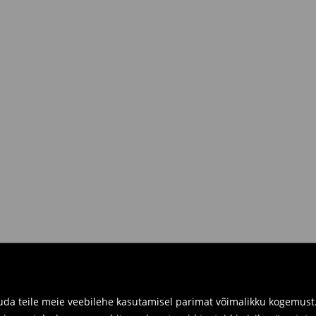
R.
siis sul on võimalik need tagastada
 kaasa tagastatavad tooted ning
umber.
imuste ajaloos tagastusvorm, meie
 pakile järele.
a füüsilistes kauplustes. Palun
da teile meie veebilehe kasutamisel parimat võimalikku kogemust. 