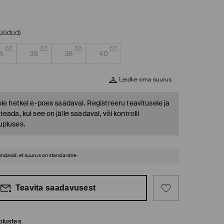
müüdud)
4
36
38
40
Leidke oma suurus
ole hetkel e-poes saadaval. Registreeru teavitusele ja
eada, kui see on jälle saadaval, või kontrolli
upluses.
hindasid, et suurus on standardne.
Teavita saadavusest
plustes