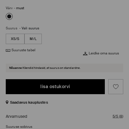
Värv
-
must
Suurus
-
Vali suurus
XS/S
M/L
Suuruste tabel
Leidke oma suurus
Nõuanne
Kliendid hindasid, et suurus on standardne.
lisa ostukorvi
Saadavus kauplustes
Arvamused
5/5
(
8
)
Suuruse sobivus