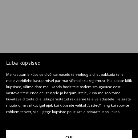
Luba küpsised
Me kasutame küpsiseid või sarnaseid tehnoloogiaid, et pakkuda teile
meie veebilehe kasutamisel parimat võimalikku kogemust. Kui lubate kõik
küpsised, võimaldate meil kanda hoolt teie ostlemismugavuse eest
vastavalt teie enda eelistustele ja harjumustele, kuna me sobitame
kuvatavaid tooteid ja isikupärastatud reklaame teie vajadustele. Te saate
muuta oma valikut igal ajal, kui klõpsate valikul „Sätted“, ning kui soovite
rohkem teavet, siis lugege
küpsiste poliitikat
ja
privaatsuspoliitikat
.
OK