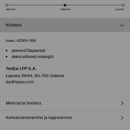
väiksem
ideaalne
suurem
Kirjeldus
Index:
420KH-99X
peened õlapaelad
dekoratiivsed volangid
Tootja
:
LPP S.A.
Łąkowa 39/44, 80-769 Gdańsk
lpp@lppsa.com
Materjal ja hooldus
Kohaletoimetamine ja tagastamine
100% POLÜESTER