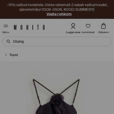
–15% valitud toodetele. Ostes vähemalt 2 vabalt valitud toodet,
ajavahemikul 03.08–09.08. KOOD: SUMMER15
Vaata rohkem
Lemmikud
Logige sisse
Ostukorv
Menu
Topid