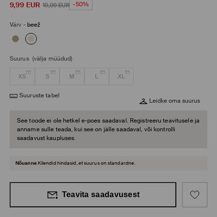
9,99
EUR
-50%
19,99
EUR
Värv
-
beež
Suurus
(välja müüdud)
XS
S
M
L
XL
Suuruste tabel
Leidke oma suurus
See toode ei ole hetkel e-poes saadaval. Registreeru teavitusele ja
anname sulle teada, kui see on jälle saadaval, või kontrolli
saadavust kaupluses.
Nõuanne
Kliendid hindasid, et suurus on standardne.
Teavita saadavusest