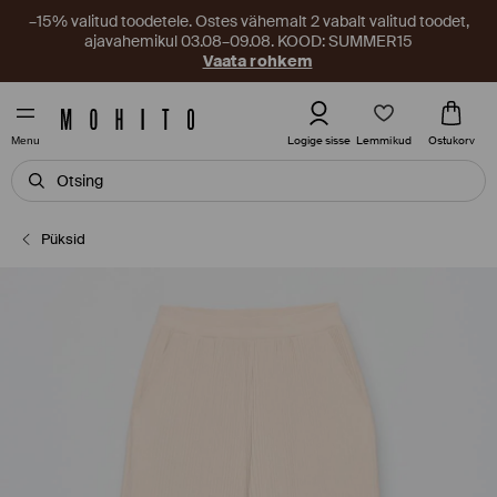
–15% valitud toodetele. Ostes vähemalt 2 vabalt valitud toodet,
ajavahemikul 03.08–09.08. KOOD: SUMMER15
Vaata rohkem
Lemmikud
Logige sisse
Ostukorv
Menu
Püksid