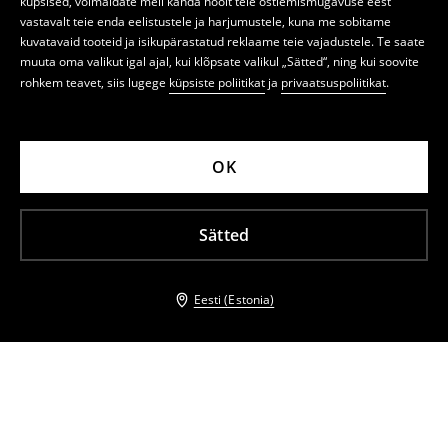
küpsised, võimaldate meil kanda hoolt teie ostlemismugavuse eest
vastavalt teie enda eelistustele ja harjumustele, kuna me sobitame
kuvatavaid tooteid ja isikupärastatud reklaame teie vajadustele. Te saate
muuta oma valikut igal ajal, kui klõpsate valikul „Sätted“, ning kui soovite
rohkem teavet, siis lugege
küpsiste poliitikat
ja
privaatsuspoliitikat
.
OK
Sätted
Eesti (Estonia)