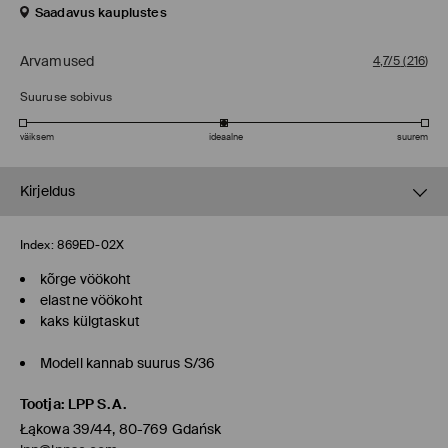
Saadavus kauplustes
Arvamused
4,7/5
(
216
)
Suuruse sobivus
väiksem
ideaalne
suurem
Kirjeldus
Index:
869ED-02X
kõrge vöökoht
elastne vöökoht
kaks külgtaskut
Modell kannab suurus S/36
Tootja
:
LPP S.A.
Łąkowa 39/44, 80-769 Gdańsk