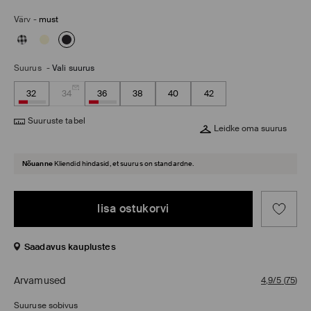
Värv
-
must
Suurus
-
Vali suurus
32
34
36
38
40
42
Suuruste tabel
Leidke oma suurus
Nõuanne
Kliendid hindasid, et suurus on standardne.
lisa ostukorvi
Saadavus kauplustes
Arvamused
4,9/5
(
75
)
Suuruse sobivus