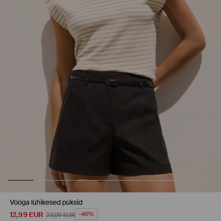
Vööga lühikesed püksid
12,99
EUR
-46%
23,99
EUR