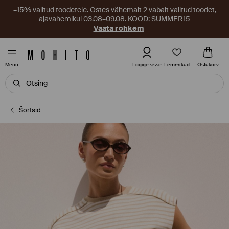
–15% valitud toodetele. Ostes vähemalt 2 vabalt valitud toodet,
ajavahemikul 03.08–09.08. KOOD: SUMMER15
Vaata rohkem
Lemmikud
Logige sisse
Ostukorv
Menu
Šortsid