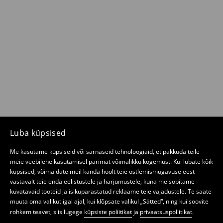
Luba küpsised
Me kasutame küpsiseid või sarnaseid tehnoloogiaid, et pakkuda teile
meie veebilehe kasutamisel parimat võimalikku kogemust. Kui lubate kõik
küpsised, võimaldate meil kanda hoolt teie ostlemismugavuse eest
vastavalt teie enda eelistustele ja harjumustele, kuna me sobitame
kuvatavaid tooteid ja isikupärastatud reklaame teie vajadustele. Te saate
muuta oma valikut igal ajal, kui klõpsate valikul „Sätted“, ning kui soovite
rohkem teavet, siis lugege
küpsiste poliitikat
ja
privaatsuspoliitikat
.