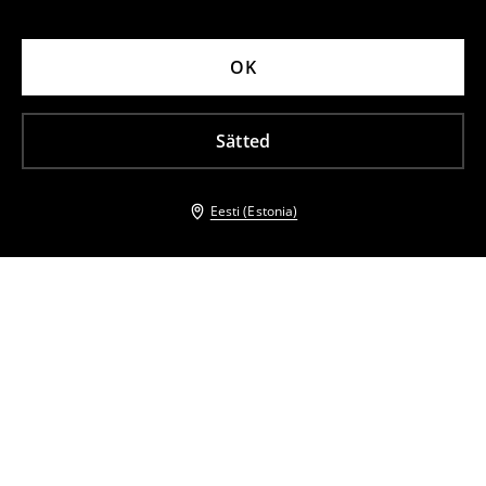
OK
Sätted
Eesti (Estonia)
Teised kliendid valisid ka