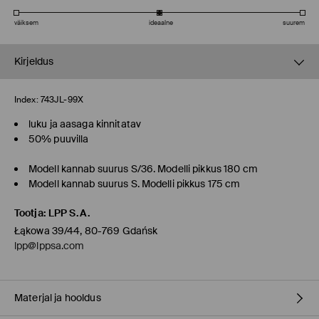
väiksem
ideaalne
suurem
Kirjeldus
Index:
743JL-99X
luku ja aasaga kinnitatav
50% puuvilla
Modell kannab suurus S/36. Modelli pikkus 180 cm
Modell kannab suurus S. Modelli pikkus 175 cm
Tootja
:
LPP S.A.
Łąkowa 39/44, 80-769 Gdańsk
lpp@lppsa.com
Materjal ja hooldus