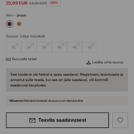
25,99
EUR
-26%
34,99
EUR
Värv
-
pruun
Suurus
(välja müüdud)
32
34
36
38
40
42
Suuruste tabel
Leidke oma suurus
See toode ei ole hetkel e-poes saadaval. Registreeru teavitusele ja
anname sulle teada, kui see on jälle saadaval, või kontrolli
saadavust kaupluses.
Nõuanne
Kliendid hindasid, et suurus on standardne.
Teavita saadavusest