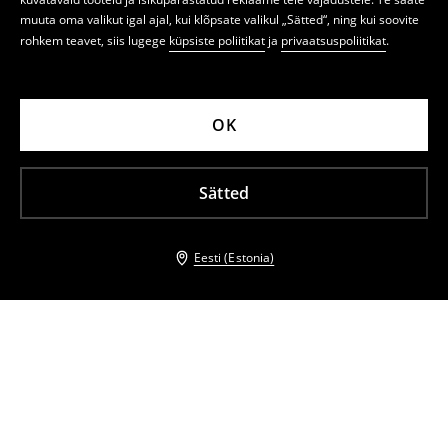
muuta oma valikut igal ajal, kui klõpsate valikul „Sätted“, ning kui soovite
rohkem teavet, siis lugege
küpsiste poliitikat
ja
privaatsuspoliitikat
.
OK
Sätted
Eesti (Estonia)