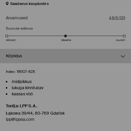
Saadavus kauplustes
Arvamused
4,8/5
(
121
)
Suuruse sobivus
väiksem
ideaalne
suurem
Kirjeldus
Index:
190GT-82X
midipikkus
lukuga kinnitatav
kaasas vöö
Tootja
:
LPP S.A.
Łąkowa 39/44, 80-769 Gdańsk
lpp@lppsa.com