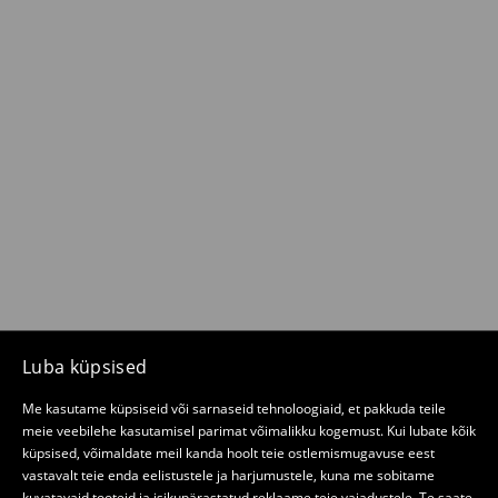
Luba küpsised
Me kasutame küpsiseid või sarnaseid tehnoloogiaid, et pakkuda teile
meie veebilehe kasutamisel parimat võimalikku kogemust. Kui lubate kõik
küpsised, võimaldate meil kanda hoolt teie ostlemismugavuse eest
vastavalt teie enda eelistustele ja harjumustele, kuna me sobitame
kuvatavaid tooteid ja isikupärastatud reklaame teie vajadustele. Te saate