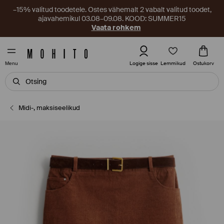
–15% valitud toodetele. Ostes vähemalt 2 vabalt valitud toodet,
ajavahemikul 03.08–09.08. KOOD: SUMMER15
Vaata rohkem
Lemmikud
Logige sisse
Ostukorv
Menu
Midi-, maksiseelikud