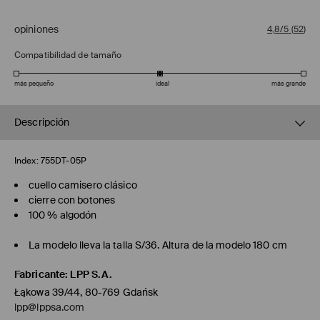
opiniones
4,8/5
(
52
)
Compatibilidad de tamaño
más pequeño
ideal
más grande
Descripción
Index:
755DT-05P
cuello camisero clásico
cierre con botones
100 % algodón
La modelo lleva la talla S/36. Altura de la modelo 180 cm
Fabricante
:
LPP S.A.
Łąkowa 39/44, 80-769 Gdańsk
lpp@lppsa.com