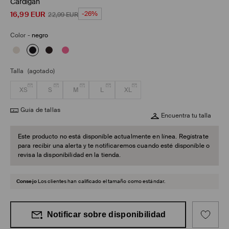
Cárdigan
16,99
EUR
-26%
22,99
EUR
Color
-
negro
Talla
(agotado)
XS
S
M
L
XL
Guía de tallas
Encuentra tu talla
Este producto no está disponible actualmente en línea. Regístrate
para recibir una alerta y te notificaremos cuando esté disponible o
revisa la disponibilidad en la tienda.
Consejo
Los clientes han calificado el tamaño como estándar.
Notificar sobre disponibilidad