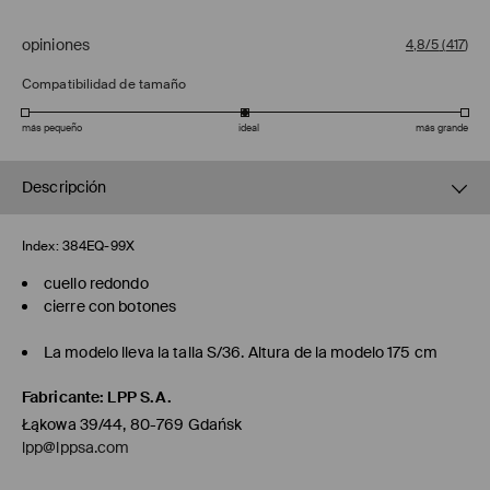
opiniones
4,8/5
(
417
)
Compatibilidad de tamaño
más pequeño
ideal
más grande
Descripción
Index:
384EQ-99X
cuello redondo
cierre con botones
La modelo lleva la talla S/36. Altura de la modelo 175 cm
Fabricante
:
LPP S.A.
Łąkowa 39/44, 80-769 Gdańsk
lpp@lppsa.com