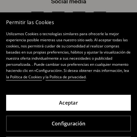
Social media
Facebook
YouTube
Instagram
TikTok
Permitir las Cookies
Utilizamos Cookies o tecnologías similares para ofrecerle la mejor
experiencia posible mientras usa nuestro sitio web. Al aceptar todas las
cookies, nos permitirá cuidar de su comodidad al realizar compras
Tienda online
basadas en sus propias preferencias, hábitos y ajustar la visualización de
nuestra oferta individualmente a sus necesidades o publicidad
Política de privacidad
personalizada. . Puede cambiar sus preferencias en cualquier momento
haciendo clic en «Configuración». Si desea obtener más información, lea
Mi cuenta
la Política de Cookies
y
la Política de privacidad
.
Sobre nosotros
Boletín de noticias
Aceptar
LPP S.A., Lakowa 39/44, 80-769 Gdańsk,
Configuración
inscrita en el registro del Tribunal de Distrito
Gdańsk-Północ en Gdańsk, nº 0000000778,