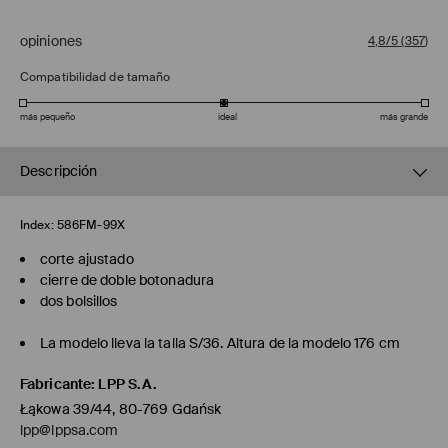
opiniones
4,8/5
(
357
)
Compatibilidad de tamaño
más pequeño
ideal
más grande
Descripción
Index:
586FM-99X
corte ajustado
cierre de doble botonadura
dos bolsillos
La modelo lleva la talla S/36. Altura de la modelo 176 cm
Fabricante
:
LPP S.A.
Łąkowa 39/44, 80-769 Gdańsk
lpp@lppsa.com