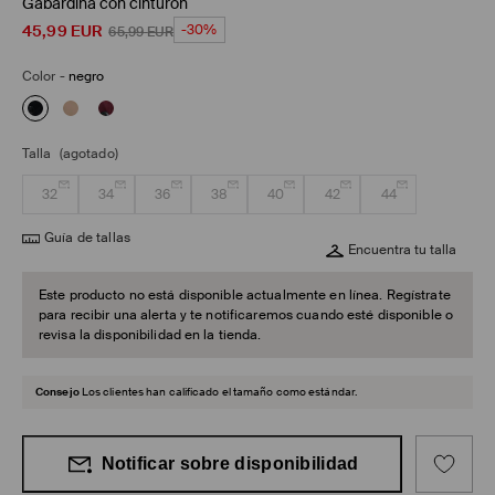
Gabardina con cinturón
45,99
EUR
-30%
65,99
EUR
Color
-
negro
Talla
(agotado)
32
34
36
38
40
42
44
Guía de tallas
Encuentra tu talla
Este producto no está disponible actualmente en línea. Regístrate
para recibir una alerta y te notificaremos cuando esté disponible o
revisa la disponibilidad en la tienda.
Consejo
Los clientes han calificado el tamaño como estándar.
Notificar sobre disponibilidad