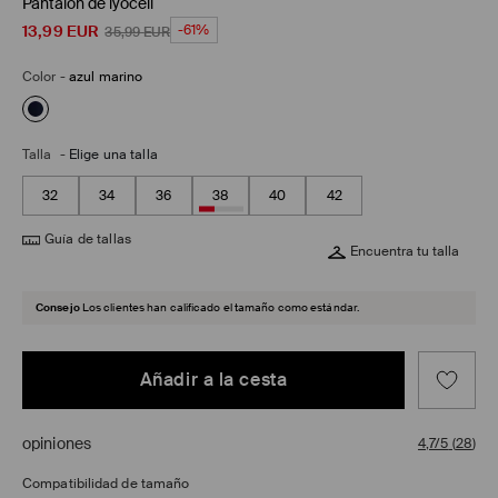
Pantalón de lyocell
13,99
EUR
-61%
35,99
EUR
Color
-
azul marino
Talla
-
Elige una talla
32
34
36
38
40
42
Guía de tallas
Encuentra tu talla
Consejo
Los clientes han calificado el tamaño como estándar.
Añadir a la cesta
opiniones
4,7/5
(
28
)
Compatibilidad de tamaño