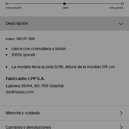
más pequeño
ideal
más grande
Descripción
Index:
067JP-59X
cierre con cremallera y botón
100% lyocell
La modelo lleva la talla S/36. Altura de la modelo 174 cm
Fabricante
:
LPP S.A.
Łąkowa 39/44, 80-769 Gdańsk
lpp@lppsa.com
Material y cuidado
Cambios y devoluciones
1º TELA
:
100% LYOCELL