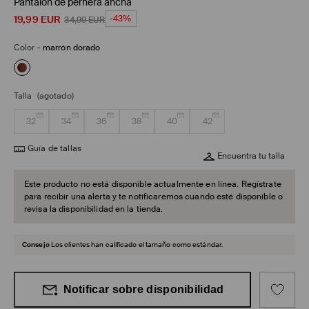
Pantalón de pernera ancha
19,99
EUR
-43%
34,99
EUR
Color
-
marrón dorado
Talla
(agotado)
32
34
36
38
40
42
Guía de tallas
Encuentra tu talla
Este producto no está disponible actualmente en línea. Regístrate
para recibir una alerta y te notificaremos cuando esté disponible o
revisa la disponibilidad en la tienda.
Consejo
Los clientes han calificado el tamaño como estándar.
Notificar sobre disponibilidad