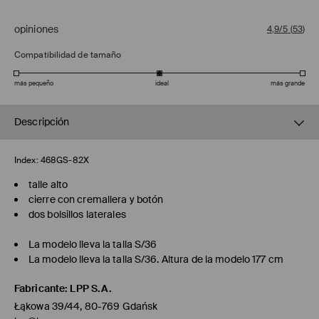
opiniones
4,9/5
(
53
)
Compatibilidad de tamaño
más pequeño
ideal
más grande
Descripción
Index:
468GS-82X
talle alto
cierre con cremallera y botón
dos bolsillos laterales
La modelo lleva la talla S/36
La modelo lleva la talla S/36. Altura de la modelo 177 cm
Fabricante
:
LPP S.A.
Łąkowa 39/44, 80-769 Gdańsk