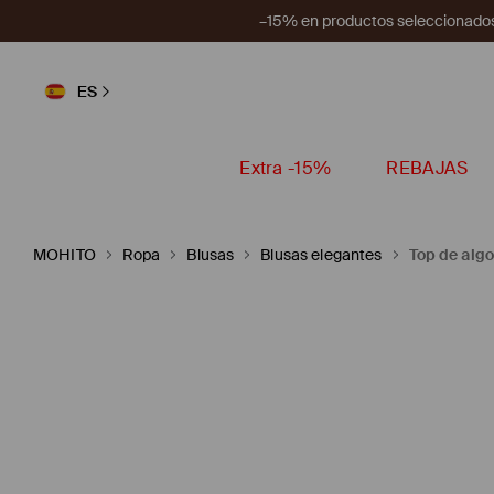
–15% en productos seleccionados
ES
Extra -15%
REBAJAS
MOHITO
Ropa
Blusas
Blusas elegantes
Top de alg