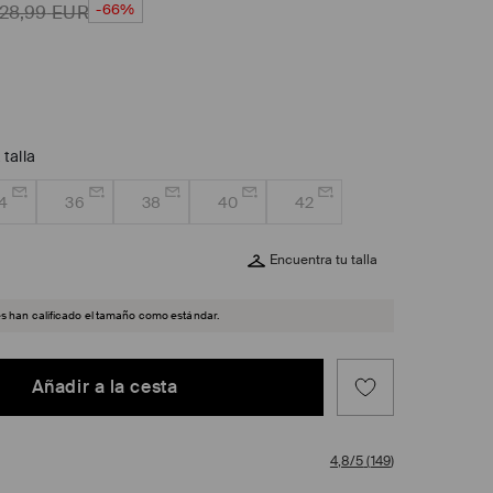
-66%
28,99
EUR
 talla
4
36
38
40
42
Encuentra tu talla
es han calificado el tamaño como estándar.
Añadir a la cesta
4,8/5
(
149
)