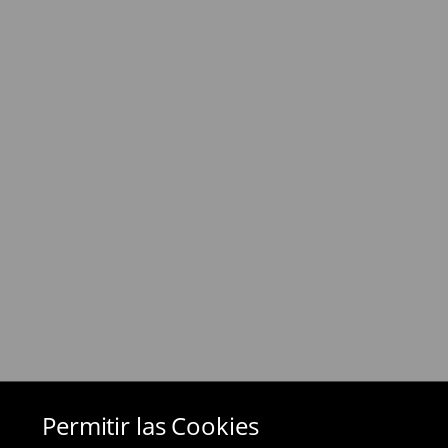
⟶
Información detallada sobre la entrega
Política de devoluciones
Si los productos no son lo que esperabas, pued
días posteriores a la entrega - a nuestra tienda 
devolución en línea y envíanos los productos.
Las devoluciones son gratuitas.
⟶
Métodos de devolución
Permitir las Cookies