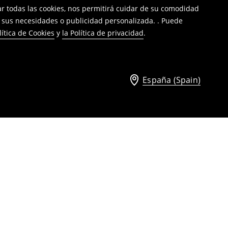
tar todas las cookies, nos permitirá cuidar de su comodidad
a sus necesidades o publicidad personalizada. . Puede
lítica de Cookies
y
la Política de privacidad
.
España (Spain)