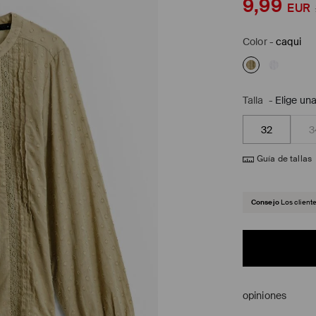
9,99
EUR
Color
-
caqui
Talla
-
Elige una
32
3
Guía de tallas
Consejo
Los client
opiniones