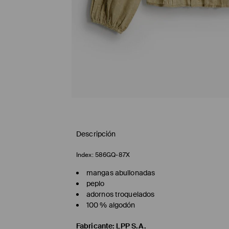
Descripción
Index:
586GQ-87X
mangas abullonadas
peplo
adornos troquelados
100 % algodón
Fabricante
:
LPP S.A.