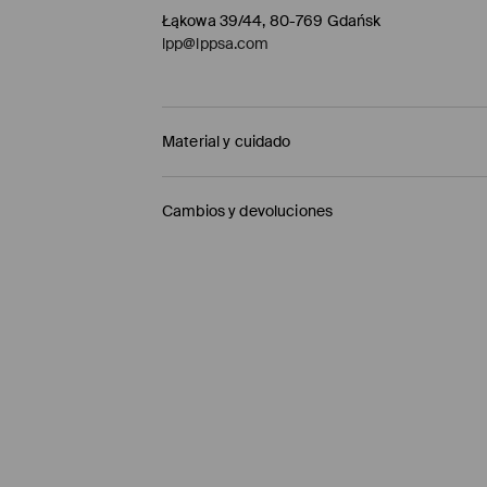
Łąkowa 39/44, 80-769 Gdańsk
lpp@lppsa.com
Material y cuidado
1º TELA
:
100% ALGODÓN
Cambios y devoluciones
NO USAR BLANQUEADOR
Política de envío
LAVAR CON COLORES SIMILARES
Mensajero de GLS
(6-10 días laborables)
PLANCHAR AL TEMPERATURA MÁX. DE 110° C
4,95 EUR / pago en línea (PayPal)
NO LAVAR EN SECO
Envío gratuito en la compra de productos si
LAVADO EN LA MÁQUINA A TEMPERATURA M
Enviamos pedidos sóloa la España territorial
NO SECAR EN SECADORA
Islas Canarias, Ceuta o Melilla.