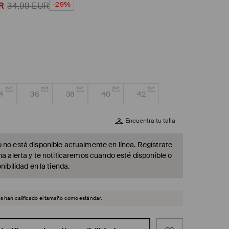
-29%
R
34,99
EUR
4
36
38
40
42
Encuentra tu talla
 no está disponible actualmente en línea. Regístrate
na alerta y te notificaremos cuando esté disponible o
nibilidad en la tienda.
es han calificado el tamaño como estándar.