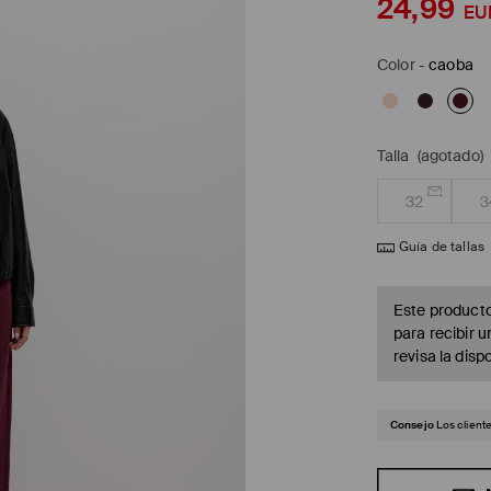
24,99
EU
Color
-
caoba
Talla
(agotado)
32
3
Guía de tallas
Este producto
para recibir u
revisa la dispo
Consejo
Los client