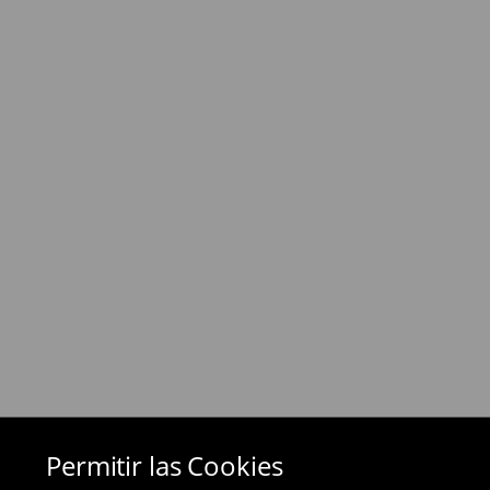
⟶
Información detallada sobre la entrega
Política de devoluciones
Si los productos no son lo que esperabas, pued
días posteriores a la entrega - a nuestra tienda 
devolución en línea y envíanos los productos.
Las devoluciones son gratuitas.
⟶
Métodos de devolución
Permitir las Cookies