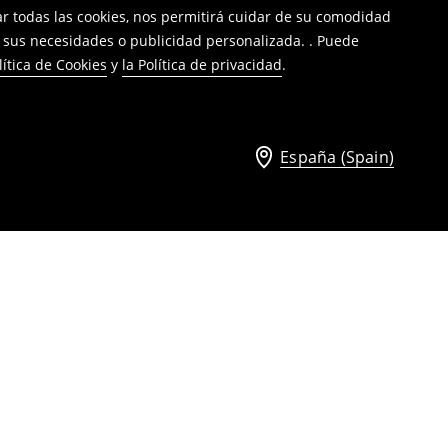
tar todas las cookies, nos permitirá cuidar de su comodidad
a sus necesidades o publicidad personalizada. . Puede
lítica de Cookies
y
la Política de privacidad
.
España (Spain)