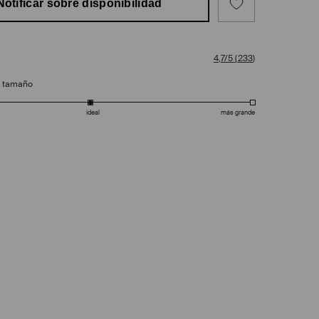
Notificar sobre disponibilidad
4,7/5
(
233
)
e tamaño
ideal
más grande