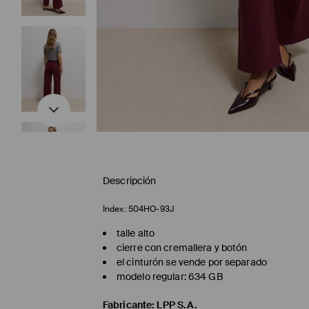
Descripción
Index:
504HO-93J
talle alto
cierre con cremallera y botón
el cinturón se vende por separado
modelo regular: 634 GB
Fabricante
:
LPP S.A.