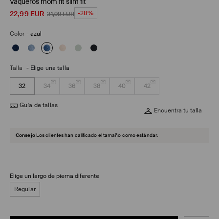
Vaqueros mom fit slim fit
22,99
EUR
-28%
31,99
EUR
Color
-
azul
Talla
-
Elige una talla
32
34
36
38
40
42
Guía de tallas
Encuentra tu talla
Consejo
Los clientes han calificado el tamaño como estándar.
Elige un largo de pierna diferente
Regular