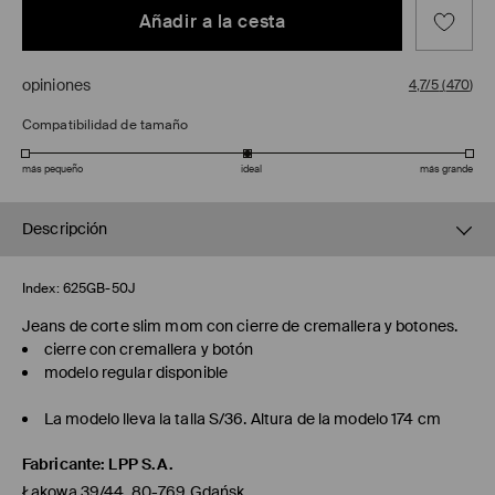
Añadir a la cesta
opiniones
4,7/5
(
470
)
Compatibilidad de tamaño
más pequeño
ideal
más grande
Descripción
Index:
625GB-50J
Jeans de corte slim mom con cierre de cremallera y botones.
cierre con cremallera y botón
modelo regular disponible
La modelo lleva la talla S/36. Altura de la modelo 174 cm
Fabricante
:
LPP S.A.
Łąkowa 39/44, 80-769 Gdańsk