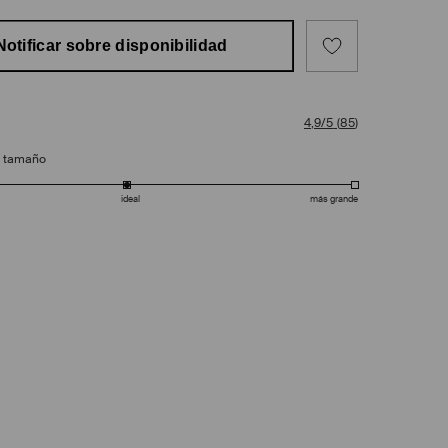
Notificar sobre disponibilidad
4,9/5
(
85
)
e tamaño
ideal
más grande