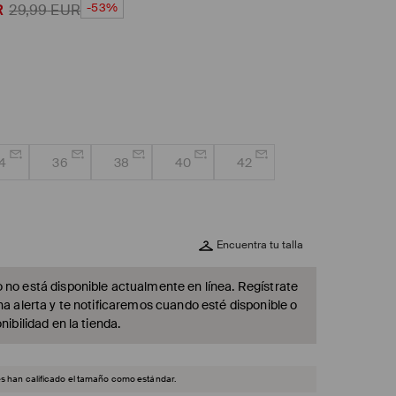
-53%
R
29,99
EUR
4
36
38
40
42
Encuentra tu talla
 no está disponible actualmente en línea. Regístrate
na alerta y te notificaremos cuando esté disponible o
nibilidad en la tienda.
es han calificado el tamaño como estándar.