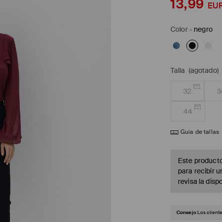
13,99
EU
Color
-
negro
Talla
(agotado)
32
3
44
Guía de tallas
Este producto
para recibir u
revisa la dispo
Consejo
Los client