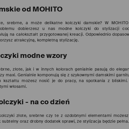
amskie od MOHITO
ote, srebrne, a może delikatne kolczyki damskie? W MOHITO 
oblemu dobierzesz u nas modne kolczyki do stylizacji codzi
łują na całokształt przygotowanej kreacji. Odpowiednio dopas
orzysz atrakcyjną, kompletną stylizację.
lczyki modne wzory
ebrne, złote, jak i w innych kolorach genialnie pasują do eleg
 czy maxi. Genialnie komponują się z szykownymi damskimi garni
 kształtu możesz nosić je do pracy, na spotkania z bliskimi.
ętymi włosami.
olczyki - na co dzień
 kolczyki złote, srebrne czy te z ozdobnymi elementami możesz 
k subtelny oraz drobny dodatek sprawi, że stylizacja będzie pełna