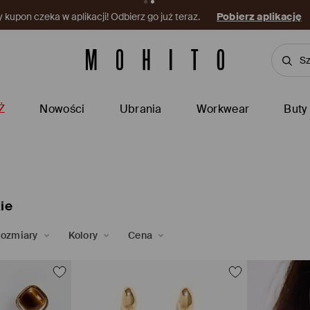
kupon czeka w aplikacji! Odbierz go już teraz.
Pobierz aplikację
Ż
Nowości
Ubrania
Workwear
Buty
ie
ozmiary
Kolory
Cena