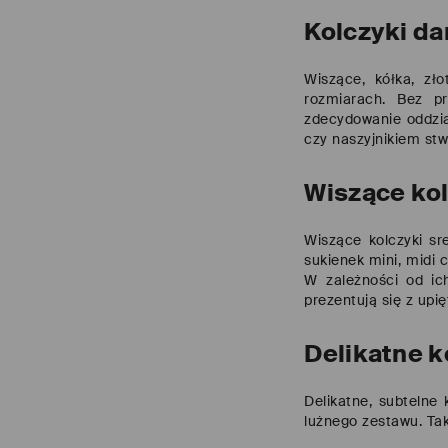
Kolczyki d
Wiszące, kółka, zł
rozmiarach. Bez pr
zdecydowanie oddzia
czy naszyjnikiem stw
Wiszące ko
Wiszące kolczyki sr
sukienek mini, midi
W zależności od ich
prezentują się z upi
Delikatne k
Delikatne, subtelne
lużnego zestawu
. Ta