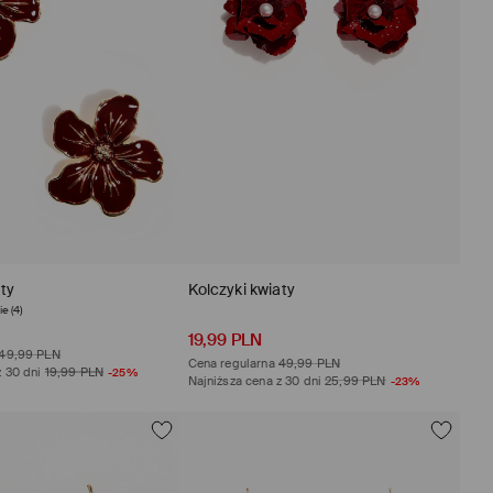
aty
Kolczyki kwiaty
e (4)
opinie (7)
19,99 PLN
49,99 PLN
Cena regularna
49,99 PLN
z 30 dni
19,99 PLN
-25%
Najniższa cena z 30 dni
25,99 PLN
-23%