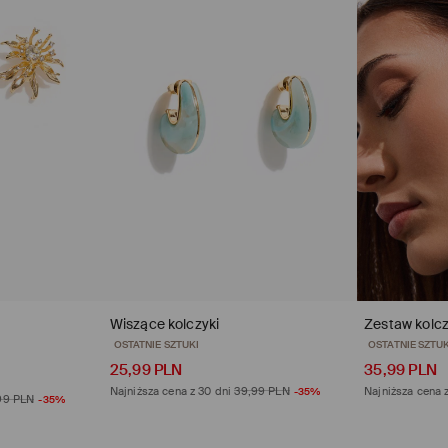
Wiszące kolczyki
Zestaw kolc
opinie (6)
opini
25,99 PLN
35,99 PLN
Najniższa cena z 30 dni
39,99 PLN
-35%
Najniższa cena 
99 PLN
-35%