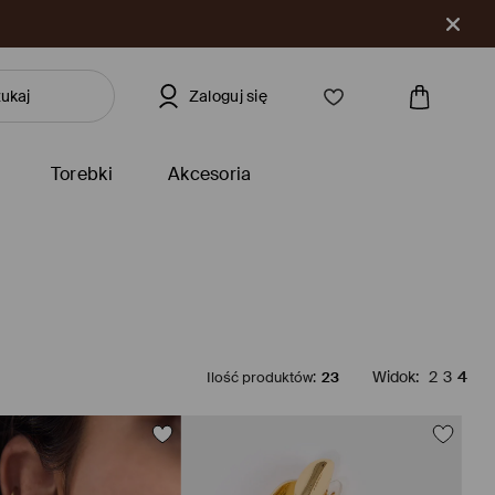
Zaloguj się
Torebki
Akcesoria
Ilość produktów
:
23
Widok
:
2
3
4