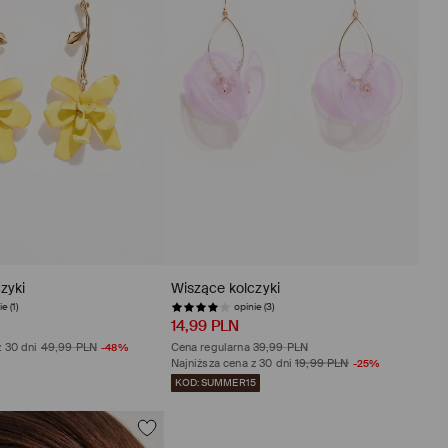
zyki
Wiszące kolczyki
e (1)
opinie (3)
14,99 PLN
z 30 dni
49,99 PLN
-48%
Cena regularna
39,99 PLN
Najniższa cena z 30 dni
19,99 PLN
-25%
KOD: SUMMER15