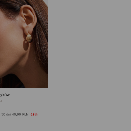
zyków
e (4)
z 30 dni
49,99 PLN
-28%