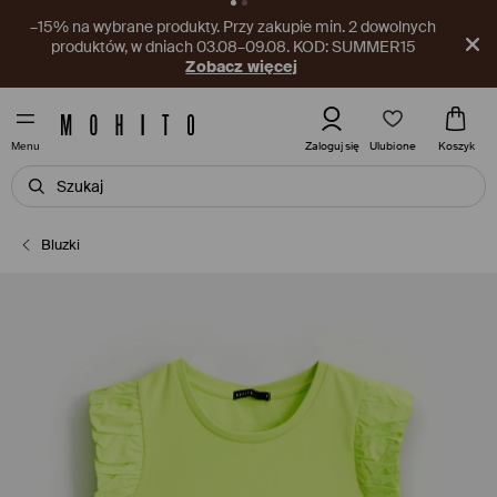
Nowy kupon czeka w aplikacji! Odbierz go już teraz.
Pobierz aplikację
Ulubione
Zaloguj się
Koszyk
Menu
Bluzki