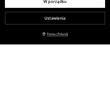
W porządku
Ustawienia
Polska (Poland)
Inni klienci wybrali takźe
Top na ramiączkach
Sukienka midi na ramiączkach