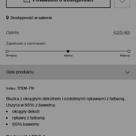
Dostępność w salonie
Opinie
4,2/5
(
40
)
Zgodność z rozmiarem
Mniejszy
Idealny
Większy
Opis produktu
Index:
171EM-71X
Bluzka z okrągłym dekoltem i ozdobnymi rękawami z falbaną.
Uszyta w 95% z bawełny.
okrągły dekolt
rękawy z falbaną
95% bawełny