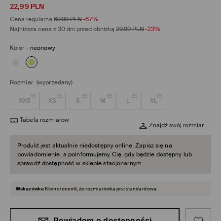
22,99
PLN
Cena regularna
69,99
PLN
-67%
Najniższa cena z 30 dni przed obniżką
29,99
PLN
-23%
Kolor
-
neonowy
Rozmiar
(wyprzedany)
XXS
XS
S
M
L
XL
Tabela rozmiarów
Znajdź swój rozmiar
Produkt jest aktualnie niedostępny online. Zapisz się na
powiadomienie, a poinformujemy Cię, gdy będzie dostępny lub
sprawdź dostępność w sklepie stacjonarnym.
Wskazówka
Klienci ocenili, że rozmiarówka jest standardowa.
Powiadom o dostępności