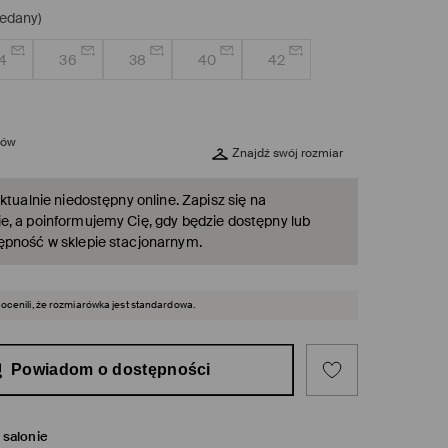
edany)
4
36
38
40
42
rów
Znajdź swój rozmiar
ktualnie niedostępny online. Zapisz się na
, a poinformujemy Cię, gdy będzie dostępny lub
ępność w sklepie stacjonarnym.
 ocenili, że rozmiarówka jest standardowa.
Powiadom o dostępności
salonie