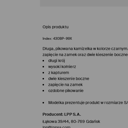
Opis produktu
Index:
430BP-99X
Długa, pikowana kamizelka w kolorze czarnym. 
zapięcie na zamek oraz dwie kieszenie boczne
długi krój
wysoki kołnierz
z kapturem
dwie kieszenie boczne
zapięcie na zamek
ozdobne pikowanie
Modelka prezentuje produkt w rozmiarze S
Producent
:
LPP S.A.
Łąkowa 39/44, 80-769 Gdańsk
lpp@lppsa.com