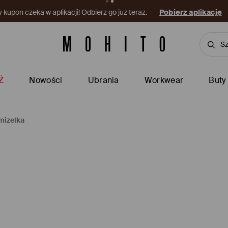
kupon czeka w aplikacji! Odbierz go już teraz.
Pobierz aplikację
Ż
Nowości
Ubrania
Workwear
Buty
mizelka