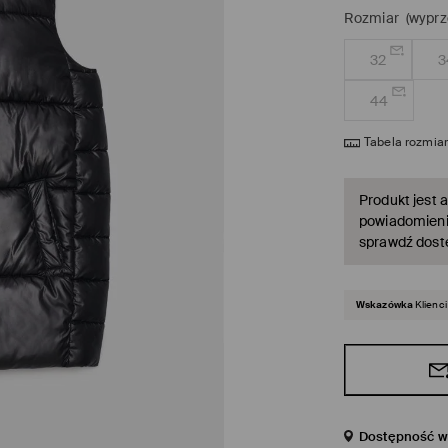
Rozmiar
(wyprz
32
3
44
Tabela rozmia
Produkt jest a
powiadomienie
sprawdź dost
Wskazówka
Klienci
Dostępność w 