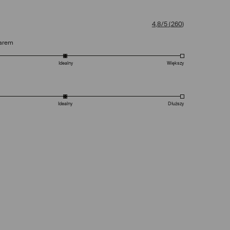
4,8/5
(
260
)
arem
Idealny
Większy
Idealny
Dłuższy