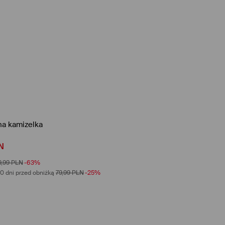
na kamizelka
N
9,99
PLN
-63%
0 dni przed obniżką
79,99
PLN
-25%