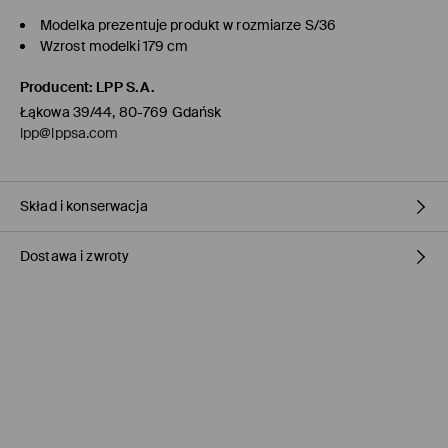
Modelka prezentuje produkt w rozmiarze S/36
Wzrost modelki 179 cm
Producent
:
LPP S.A.
Łąkowa 39/44, 80-769 Gdańsk
lpp@lppsa.com
Skład i konserwacja
Dostawa i zwroty
Materiał I
:
50% WISKOZA, 25% POLIAMID, 25% POLIESTER
NIE BIELIĆ
Polityka dostawy
NIE SUSZYĆ W SUSZARCE BĘBNOWEJ
Odbiór w sklepie Mohito
(1-3 dni roboczych)
NIE PRASOWAĆ
0,00 PLN / Płatność Online
NIE CZYŚCIĆ CHEMICZNIE
ORLEN Paczka
(1-3 dni roboczych)
6,90 PLN / Płatność Online