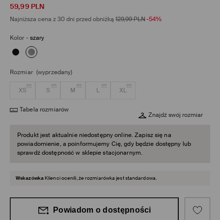
59,99
PLN
Najniższa cena z 30 dni przed obniżką
129,99
PLN
-54%
Kolor
-
szary
Rozmiar
(wyprzedany)
XS
S
M
L
XL
Tabela rozmiarów
Znajdź swój rozmiar
Produkt jest aktualnie niedostępny online. Zapisz się na
powiadomienie, a poinformujemy Cię, gdy będzie dostępny lub
sprawdź dostępność w sklepie stacjonarnym.
Wskazówka
Klienci ocenili, że rozmiarówka jest standardowa.
Powiadom o dostępności