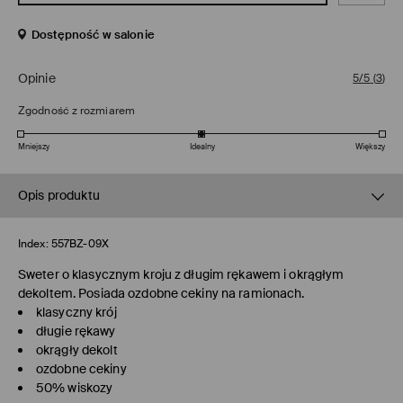
Dostępność w salonie
Opinie
5/5
(
3
)
Zgodność z rozmiarem
Mniejszy
Idealny
Większy
Opis produktu
Index:
557BZ-09X
Sweter o klasycznym kroju z długim rękawem i okrągłym
dekoltem. Posiada ozdobne cekiny na ramionach.
klasyczny krój
długie rękawy
okrągły dekolt
ozdobne cekiny
50% wiskozy