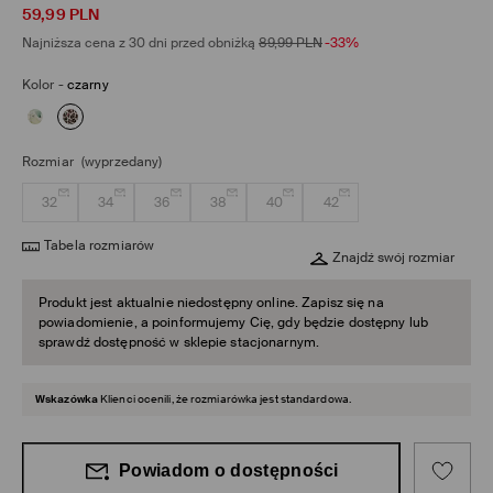
59,99
PLN
Najniższa cena z 30 dni przed obniżką
89,99
PLN
-33%
Kolor
-
czarny
Rozmiar
(wyprzedany)
32
34
36
38
40
42
Tabela rozmiarów
Znajdź swój rozmiar
Produkt jest aktualnie niedostępny online. Zapisz się na
powiadomienie, a poinformujemy Cię, gdy będzie dostępny lub
sprawdź dostępność w sklepie stacjonarnym.
Wskazówka
Klienci ocenili, że rozmiarówka jest standardowa.
Powiadom o dostępności