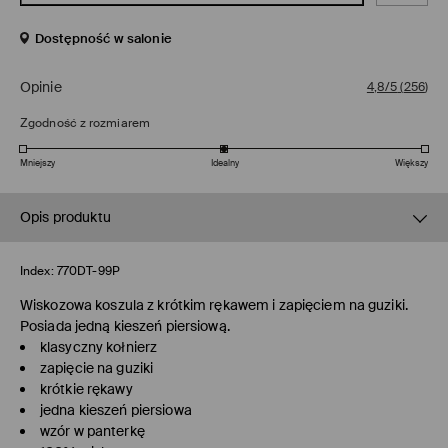
Dostępność w salonie
Opinie
4,8/5
(
256
)
Zgodność z rozmiarem
Mniejszy
Idealny
Większy
Opis produktu
Index:
770DT-99P
Wiskozowa koszula z krótkim rękawem i zapięciem na guziki.
Posiada jedną kieszeń piersiową.
klasyczny kołnierz
zapięcie na guziki
krótkie rękawy
jedna kieszeń piersiowa
wzór w panterkę